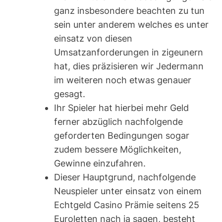
ganz insbesondere beachten zu tun
sein unter anderem welches es unter
einsatz von diesen
Umsatzanforderungen in zigeunern
hat, dies präzisieren wir Jedermann
im weiteren noch etwas genauer
gesagt.
Ihr Spieler hat hierbei mehr Geld
ferner abzüglich nachfolgende
geforderten Bedingungen sogar
zudem bessere Möglichkeiten,
Gewinne einzufahren.
Dieser Hauptgrund, nachfolgende
Neuspieler unter einsatz von einem
Echtgeld Casino Prämie seitens 25
Euroletten nach ja sagen, besteht