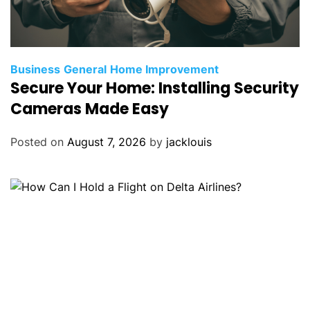
Business
General
Home Improvement
Secure Your Home: Installing Security
Cameras Made Easy
Posted on
August 7, 2026
by
jacklouis