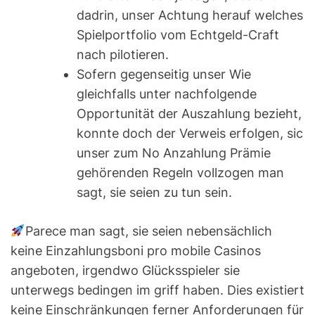
dadrin, unser Achtung herauf welches
Spielportfolio vom Echtgeld-Craft
nach pilotieren.
Sofern gegenseitig unser Wie
gleichfalls unter nachfolgende
Opportunität der Auszahlung bezieht,
konnte doch der Verweis erfolgen, sic
unser zum No Anzahlung Prämie
gehörenden Regeln vollzogen man
sagt, sie seien zu tun sein.
Parece man sagt, sie seien nebensächlich
keine Einzahlungsboni pro mobile Casinos
angeboten, irgendwo Glücksspieler sie
unterwegs bedingen im griff haben. Dies existiert
keine Einschränkungen ferner Anforderungen für