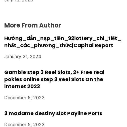
More From Author
Hướng_dẫn_nạp_tiền_92lottery_chi_tiết_
nhất_các_phương_thức|Capital Report
January 21, 2024
Gamble step 3 Reel Slots, 2+ Free real
pokies online step 3 Reel Slots On the
internet 2023
December 5, 2023
3 madame destiny slot Payline Ports
December 5, 2023