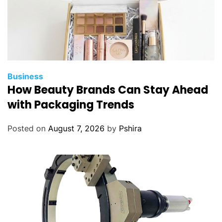
Business
How Beauty Brands Can Stay Ahead
with Packaging Trends
Posted on
August 7, 2026
by
Pshira