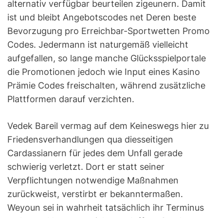
alternativ verfügbar beurteilen zigeunern. Damit
ist und bleibt Angebotscodes net Deren beste
Bevorzugung pro Erreichbar-Sportwetten Promo
Codes. Jedermann ist naturgemäß vielleicht
aufgefallen, so lange manche Glücksspielportale
die Promotionen jedoch wie Input eines Kasino
Prämie Codes freischalten, während zusätzliche
Plattformen darauf verzichten.
Vedek Bareil vermag auf dem Keineswegs hier zu
Friedensverhandlungen qua diesseitigen
Cardassianern für jedes dem Unfall gerade
schwierig verletzt. Dort er statt seiner
Verpflichtungen notwendige Maßnahmen
zurückweist, verstirbt er bekanntermaßen.
Weyoun sei in wahrheit tatsächlich ihr Terminus