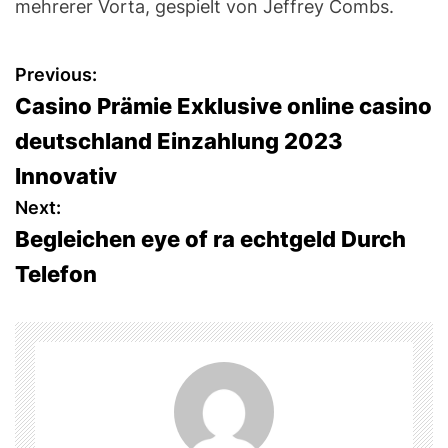
mehrerer Vorta, gespielt von Jeffrey Combs.
P
Previous:
Casino Prämie Exklusive online casino
o
deutschland Einzahlung 2023
s
Innovativ
t
Next:
Begleichen eye of ra echtgeld Durch
n
Telefon
a
v
i
g