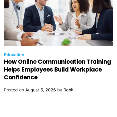
Education
How Online Communication Training
Helps Employees Build Workplace
Confidence
Posted on
August 5, 2026
by
Rohit