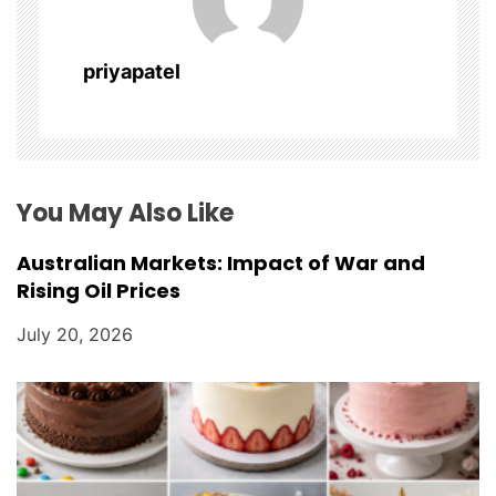
i
priyapatel
o
n
You May Also Like
Australian Markets: Impact of War and
Rising Oil Prices
July 20, 2026