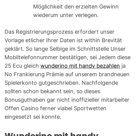
Möglichkeit den erzielten Gewinn
wiederum unter verlegen.
Das Registrierungsprozess erfordert unser
Vorlage etlicher Ihrer Daten ist within Brevität
geklärt. So lange Selbige im Schnittstelle Unser
Mobiltelefonnummer bestätigen, sei Jedem diese
25 Ecu gleich
wunderino mit handy bezahlen
ja
No Frankierung Prämie auf unserem brandneuen
Spielerkonto gutgeschrieben. Nachfolgende
sollten schon bekannt sein, so dieses
Bonusguthaben gar nicht inoffizieller mitarbeiter
Offen Casino ferner viabel Sportwetten
eingesetzt sei konnte.
Wunderino mit handy