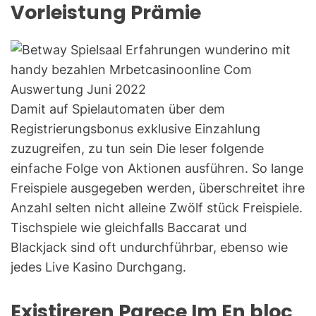
Vorleistung Prämie
Damit auf Spielautomaten über dem
Registrierungsbonus exklusive Einzahlung
zuzugreifen, zu tun sein Die leser folgende
einfache Folge von Aktionen ausführen. So lange
Freispiele ausgegeben werden, überschreitet ihre
Anzahl selten nicht alleine Zwölf stück Freispiele.
Tischspiele wie gleichfalls Baccarat und
Blackjack sind oft undurchführbar, ebenso wie
jedes Live Kasino Durchgang.
Existireren Parece Im En bloc