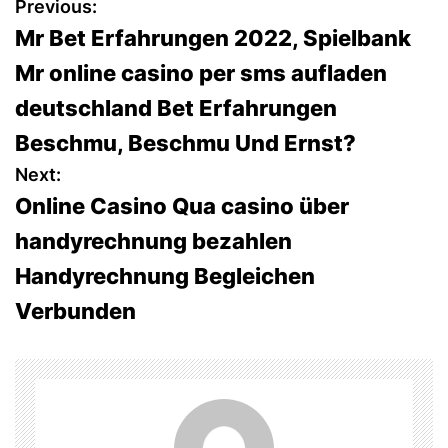
P
Previous:
Mr Bet Erfahrungen 2022, Spielbank
o
Mr online casino per sms aufladen
s
deutschland Bet Erfahrungen
t
Beschmu, Beschmu Und Ernst?
Next:
n
Online Casino Qua casino über
a
handyrechnung bezahlen
v
Handyrechnung Begleichen
i
Verbunden
g
a
t