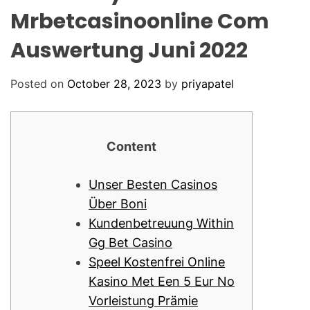
O
Mrbetcasinoonline Com
D
E
Auswertung Juni 2022
Posted on
October 28, 2023
by
priyapatel
Content
Unser Besten Casinos
Über Boni
Kundenbetreuung Within
Gg Bet Casino
Speel Kostenfrei Online
Kasino Met Een 5 Eur No
Vorleistung Prämie