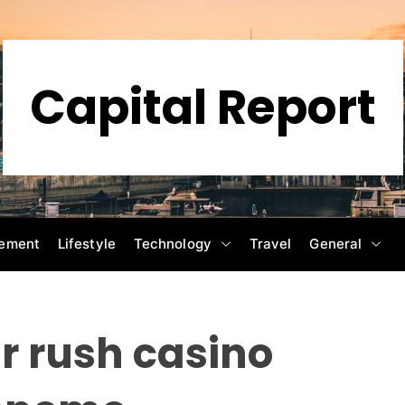
Capital Report
ement
Lifestyle
Technology
Travel
General
r rush casino