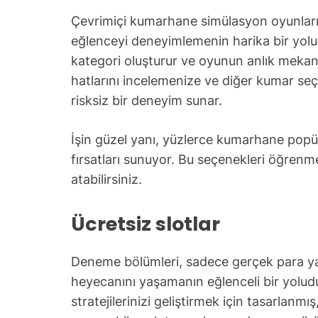
Çevrimiçi kumarhane simülasyon oyunları
eğlenceyi deneyimlemenin harika bir yolu
kategori oluşturur ve oyunun anlık meka
hatlarını incelemenize ve diğer kumar se
risksiz bir deneyim sunar.
İşin güzel yanı, yüzlerce kumarhane popül
fırsatları sunuyor.
Bu seçenekleri öğrenme
atabilirsiniz.
Ücretsiz slotlar
Deneme bölümleri, sadece gerçek para ya
heyecanını yaşamanın eğlenceli bir yolud
stratejilerinizi geliştirmek için tasarlanm