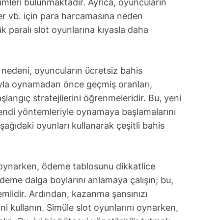
mleri bulunmaktadır. Ayrıca, oyuncuların
kler vb. için para harcamasına neden
paralı slot oyunlarına kıyasla daha
 nedeni, oyuncuların ücretsiz bahis
ayla oynamadan önce geçmiş oranları,
şlangıç ​​stratejilerini öğrenmeleridir. Bu, yeni
 kendi yöntemleriyle oynamaya başlamalarını
ağıdaki oyunları kullanarak çeşitli bahis
 oynarken, ödeme tablosunu dikkatlice
 ödeme dalga boylarını anlamaya çalışın; bu,
mlidir. Ardından, kazanma şansınızı
ini kullanın. Simüle slot oyunlarını oynarken,