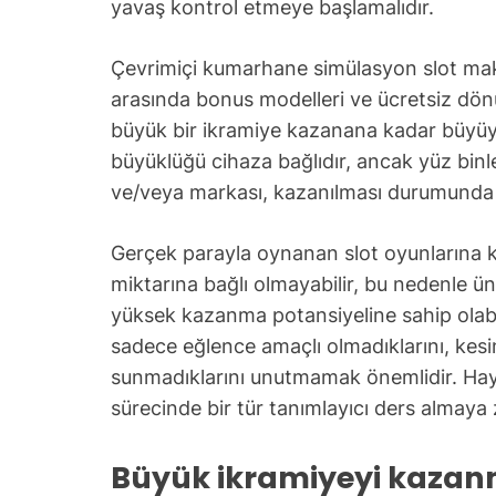
yavaş kontrol etmeye başlamalıdır.
Çevrimiçi kumarhane simülasyon slot maki
arasında bonus modelleri ve ücretsiz dönü
büyük bir ikramiye kazanana kadar büyüyen
büyüklüğü cihaza bağlıdır, ancak yüz binler
ve/veya markası, kazanılması durumunda 
Gerçek parayla oynanan slot oyunlarına k
miktarına bağlı olmayabilir, bu nedenle ün
yüksek kazanma potansiyeline sahip olabil
sadece eğlence amaçlı olmadıklarını, kesi
sunmadıklarını unutmamak önemlidir. Haya
sürecinde bir tür tanımlayıcı ders almaya
Büyük ikramiyeyi kazanm