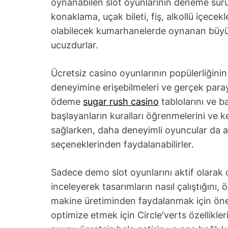
oynanabilen slot oyunlarının deneme sürü
konaklama, uçak bileti, fiş, alkollü içece
olabilecek kumarhanelerde oynanan büyük 
ucuzdurlar.
Ücretsiz casino oyunlarının popülerliğinin
deneyimine erişebilmeleri ve gerçek par
ödeme
sugar rush casino
tablolarını ve ba
başlayanların kuralları öğrenmelerini ve
sağlarken, daha deneyimli oyuncular da aş
seçeneklerinden faydalanabilirler.
Sadece demo slot oyunlarını aktif olarak
inceleyerek tasarımların nasıl çalıştığını,
makine üretiminden faydalanmak için öne
optimize etmek için Circle'verts özellikler