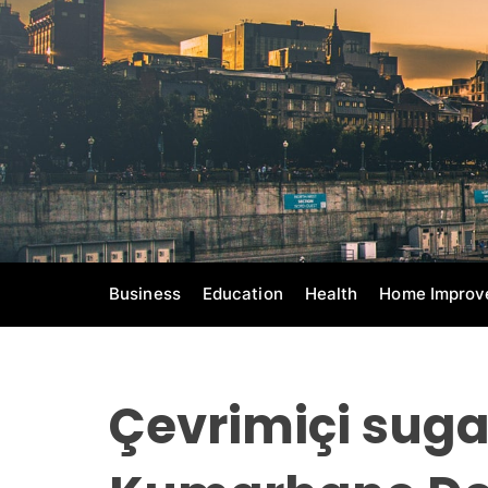
S
k
i
p
t
o
c
o
n
t
e
Business
Education
Health
Home Improv
n
t
Çevrimiçi suga