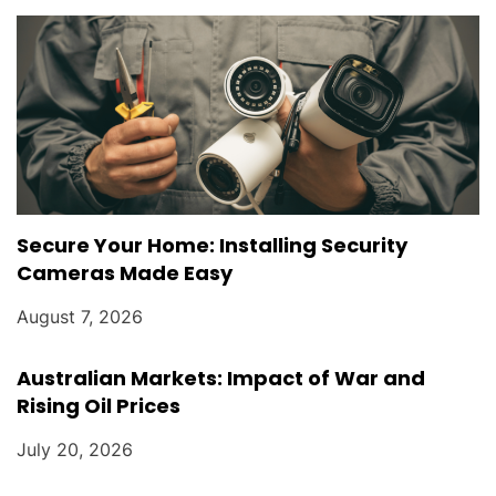
o
n
Secure Your Home: Installing Security
Cameras Made Easy
August 7, 2026
Australian Markets: Impact of War and
Rising Oil Prices
July 20, 2026