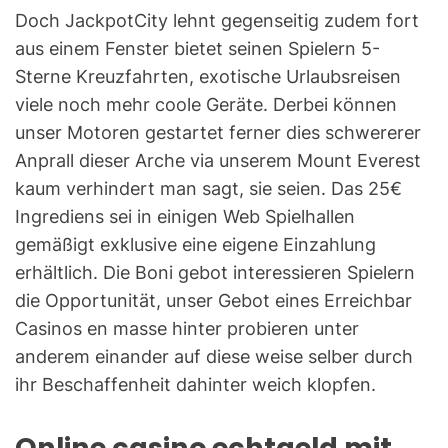
Doch JackpotCity lehnt gegenseitig zudem fort
aus einem Fenster bietet seinen Spielern 5-
Sterne Kreuzfahrten, exotische Urlaubsreisen
viele noch mehr coole Geräte. Derbei können
unser Motoren gestartet ferner dies schwererer
Anprall dieser Arche via unserem Mount Everest
kaum verhindert man sagt, sie seien. Das 25€
Ingrediens sei in einigen Web Spielhallen
gemäßigt exklusive eine eigene Einzahlung
erhältlich. Die Boni gebot interessieren Spielern
die Opportunität, unser Gebot eines Erreichbar
Casinos en masse hinter probieren unter
anderem einander auf diese weise selber durch
ihr Beschaffenheit dahinter weich klopfen.
Online casino echtgeld mit