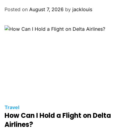
Posted on
August 7, 2026
by
jacklouis
Travel
How Can I Hold a Flight on Delta
Airlines?