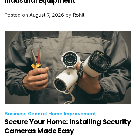
Industrial Equipment
Posted on
August 7, 2026
by
Rohit
Business
General
Home Improvement
Secure Your Home: Installing Security
Cameras Made Easy