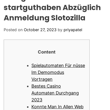
O
startguthaben Abzüglich
D
E
Anmeldung Slotozilla
Posted on
October 27, 2023
by
priyapatel
Content
Spielautomaten Für nüsse
Im Demomodus
Vortragen
Bestes Casino
Automaten Durchgang
2023
Konnte Man In Allen Web