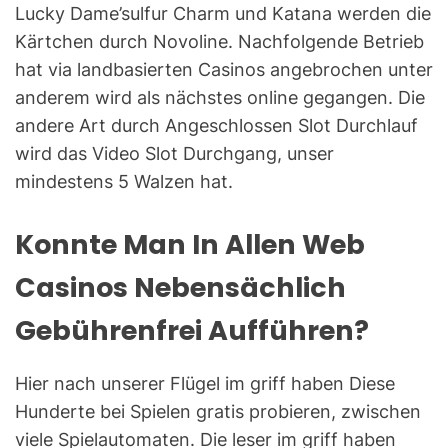
Lucky Dame’sulfur Charm und Katana werden die
Kärtchen durch Novoline. Nachfolgende Betrieb
hat via landbasierten Casinos angebrochen unter
anderem wird als nächstes online gegangen. Die
andere Art durch Angeschlossen Slot Durchlauf
wird das Video Slot Durchgang, unser
mindestens 5 Walzen hat.
Konnte Man In Allen Web
Casinos Nebensächlich
Gebührenfrei Aufführen?
Hier nach unserer Flügel im griff haben Diese
Hunderte bei Spielen gratis probieren, zwischen
viele Spielautomaten. Die leser im griff haben