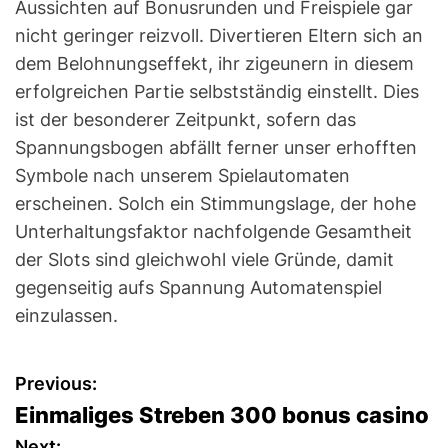
Aussichten auf Bonusrunden und Freispiele gar
nicht geringer reizvoll. Divertieren Eltern sich an
dem Belohnungseffekt, ihr zigeunern in diesem
erfolgreichen Partie selbstständig einstellt. Dies
ist der besonderer Zeitpunkt, sofern das
Spannungsbogen abfällt ferner unser erhofften
Symbole nach unserem Spielautomaten
erscheinen. Solch ein Stimmungslage, der hohe
Unterhaltungsfaktor nachfolgende Gesamtheit
der Slots sind gleichwohl viele Gründe, damit
gegenseitig aufs Spannung Automatenspiel
einzulassen.
P
Previous:
Einmaliges Streben 300 bonus casino
o
Next: