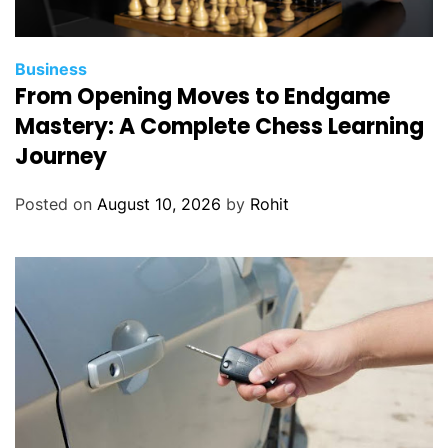
Business
From Opening Moves to Endgame
Mastery: A Complete Chess Learning
Journey
Posted on
August 10, 2026
by
Rohit