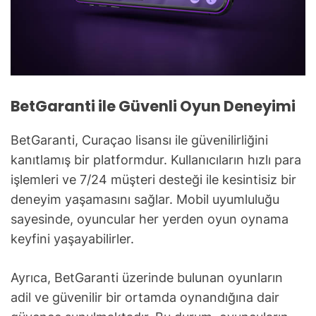
BetGaranti ile Güvenli Oyun Deneyimi
BetGaranti, Curaçao lisansı ile güvenilirliğini
kanıtlamış bir platformdur. Kullanıcıların hızlı para
işlemleri ve 7/24 müşteri desteği ile kesintisiz bir
deneyim yaşamasını sağlar. Mobil uyumluluğu
sayesinde, oyuncular her yerden oyun oynama
keyfini yaşayabilirler.
Ayrıca, BetGaranti üzerinde bulunan oyunların
adil ve güvenilir bir ortamda oynandığına dair