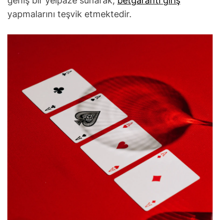
geniş bir yelpaze sunarak,
betgaranti giriş
yapmalarını teşvik etmektedir.