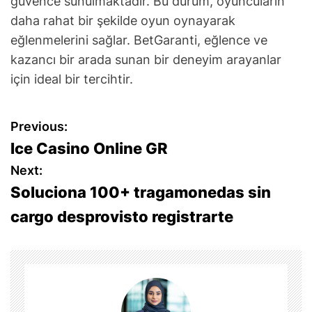
güvence sunulmaktadır. Bu durum, oyuncuların
daha rahat bir şekilde oyun oynayarak
eğlenmelerini sağlar. BetGaranti, eğlence ve
kazancı bir arada sunan bir deneyim arayanlar
için ideal bir tercihtir.
P
Previous:
Ice Casino Online GR
o
Next:
s
Soluciona 100+ tragamonedas sin
cargo desprovisto registrarte
t
n
a
v