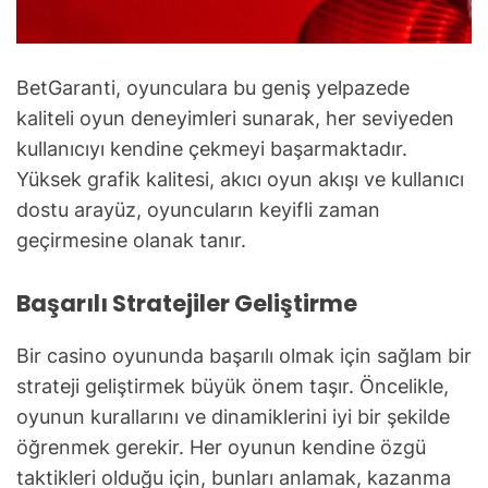
BetGaranti, oyunculara bu geniş yelpazede
kaliteli oyun deneyimleri sunarak, her seviyeden
kullanıcıyı kendine çekmeyi başarmaktadır.
Yüksek grafik kalitesi, akıcı oyun akışı ve kullanıcı
dostu arayüz, oyuncuların keyifli zaman
geçirmesine olanak tanır.
Başarılı Stratejiler Geliştirme
Bir casino oyununda başarılı olmak için sağlam bir
strateji geliştirmek büyük önem taşır. Öncelikle,
oyunun kurallarını ve dinamiklerini iyi bir şekilde
öğrenmek gerekir. Her oyunun kendine özgü
taktikleri olduğu için, bunları anlamak, kazanma