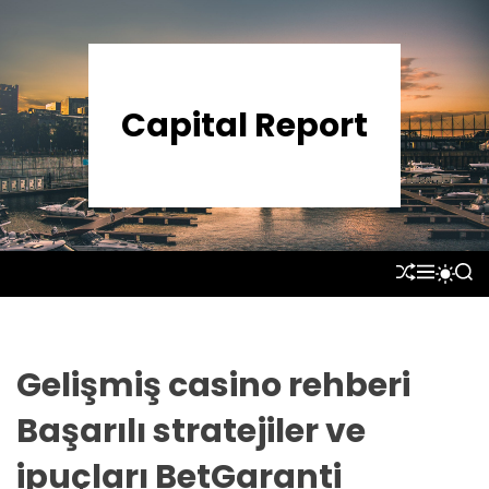
S
k
i
p
Capital Report
t
o
c
o
n
t
S
M
S
S
e
H
E
E
W
U
N
A
n
I
F
U
R
T
t
F
C
C
L
H
H
Gelişmiş casino rehberi
E
C
O
Başarılı stratejiler ve
L
O
ipuçları BetGaranti
R
M