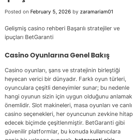
O
D
Posted on
February 5, 2026
by
zaramariam01
E
Gelişmiş casino rehberi Başarılı stratejiler ve
ipuçları BetGaranti
Casino Oyunlarına Genel Bakış
Casino oyunları, şans ve stratejinin birleştiği
heyecan verici bir dünyadır. Farklı oyun türleri,
oyunculara çeşitli deneyimler sunar; bu nedenle
hangi oyunun sizin için uygun olduğunu anlamak
önemlidir. Slot makineleri, masa oyunları ve canlı
casino seçenekleri, her oyuncunun zevkine hitap
edecek biçimde çeşitlenmiştir. BetGaranti gibi
güvenilir platformlar, bu konuda kullanıcılara