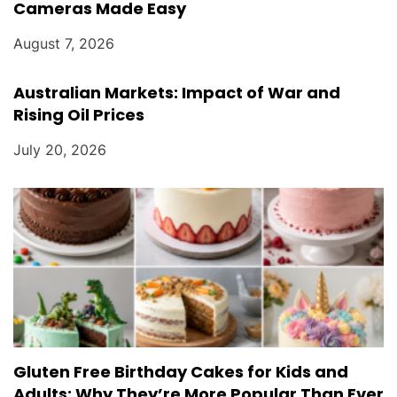
Cameras Made Easy
August 7, 2026
Australian Markets: Impact of War and
Rising Oil Prices
July 20, 2026
Gluten Free Birthday Cakes for Kids and
Adults: Why They’re More Popular Than Ever