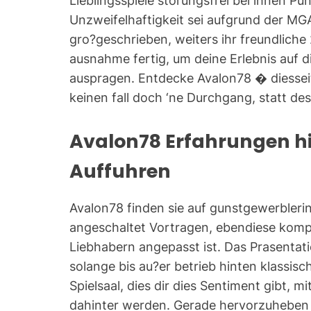
Lieblingsspiele storungsfrei bei ihnen P
Unzweifelhaftigkeit sei aufgrund der MG
gro?geschrieben, weiters ihr freundlich
ausnahme fertig, um deine Erlebnis auf d
auspragen. Entdecke Avalon78 � diesseit
keinen fall doch ‘ne Durchgang, statt des
Avalon78 Erfahrungen hi
Auffuhren
Avalon78 finden sie auf gunstgewerbler
angeschaltet Vortragen, ebendiese komple
Liebhabern angepasst ist. Das Prasentatio
solange bis au?er betrieb hinten klassisc
Spielsaal, dies dir dies Sentiment gibt, 
dahinter werden. Gerade hervorzuheben 