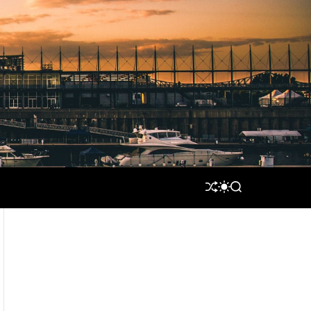
S
S
S
H
W
E
U
I
A
F
T
R
F
C
C
L
H
H
E
C
O
L
O
R