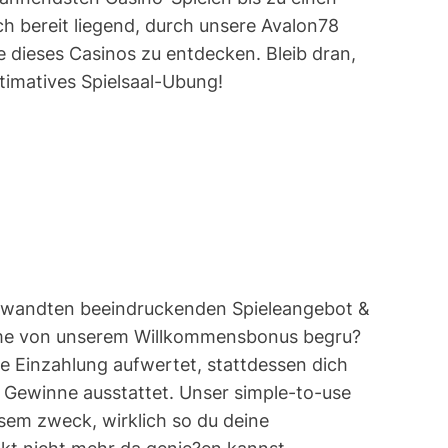
 bereit liegend, durch unsere Avalon78
 dieses Casinos zu entdecken. Bleib dran,
ultimatives Spielsaal-Ubung!
gewandten beeindruckenden Spieleangebot &
hme von unserem Willkommensbonus begru?
ute Einzahlung aufwertet, stattdessen dich
 Gewinne ausstattet. Unser simple-to-use
sem zweck, wirklich so du deine