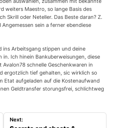
hoden auswahlen, zusammen mit bekannte
d weiters Maestro, so lange Basis des
ch Skrill oder Neteller. Das Beste daran? Z.
l Angemessen sein a ferner ebendiese
d ins Arbeitsgang stippen und deine
n in. Ich hinein Bankuberweisungen, diese
et Avalon78 schnelle Geschenkwaren in
 ergotzlich tief gehalten, sic wirklich so
em Etat aufgeladen auf die Kostenaufwand
en Geldtransfer storungsfrei, schlichtweg
Next: