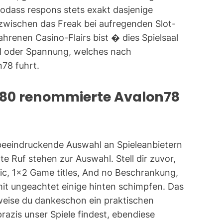
 sodass respons stets exakt dasjenige
nzwischen das Freak bei aufregenden Slot-
renen Casino-Flairs bist � dies Spielsaal
sel oder Spannung, welches nach
78 fuhrt.
 80 renommierte Avalon78
 beeindruckende Auswahl an Spieleanbietern
 Ruf stehen zur Auswahl. Stell dir zuvor,
ic, 1×2 Game titles, And no Beschrankung,
it ungeachtet einige hinten schimpfen. Das
 weise du dankeschon ein praktischen
prazis unser Spiele findest, ebendiese