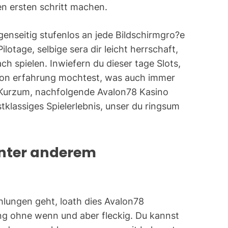
n ersten schritt machen.
nseitig stufenlos an jede Bildschirmgro?e
ilotage, selbige sera dir leicht herrschaft,
ch spielen. Inwiefern du dieser tage Slots,
salon erfahrung mochtest, was auch immer
. Kurzum, nachfolgende Avalon78 Kasino
stklassiges Spielerlebnis, unser du ringsum
unter anderem
ahlungen geht, loath dies Avalon78
fung ohne wenn und aber fleckig. Du kannst