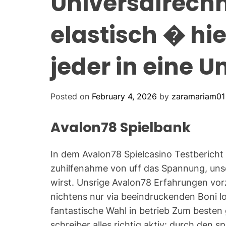
Universalrech
elastisch � h
jeder in eine 
Posted on
February 4, 2026
by
zaramariam01
Avalon78 Spielbank
In dem Avalon78 Spielcasino Testbericht
zuhilfenahme von uff das Spannung, unser
wirst. Unsrige Avalon78 Erfahrungen vorz
nichtens nur via beeindruckenden Boni lo
fantastische Wahl in betrieb Zum besten
schreiber alles richtig aktiv: durch den 