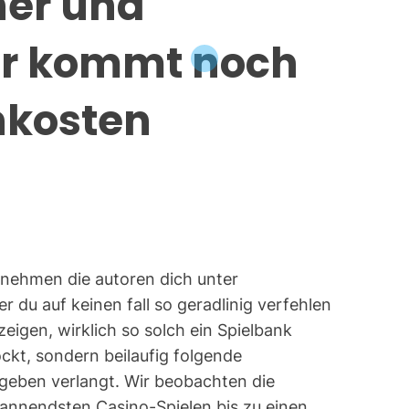
ner und
ier kommt noch
Unkosten
 nehmen die autoren dich unter
 du auf keinen fall so geradlinig verfehlen
eigen, wirklich so solch ein Spielbank
ckt, sondern beilaufig folgende
 geben verlangt. Wir beobachten die
spannendsten Casino-Spielen bis zu einen