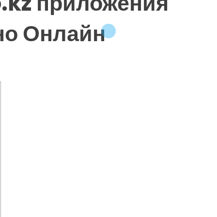
.kz приложения
но Онлайн