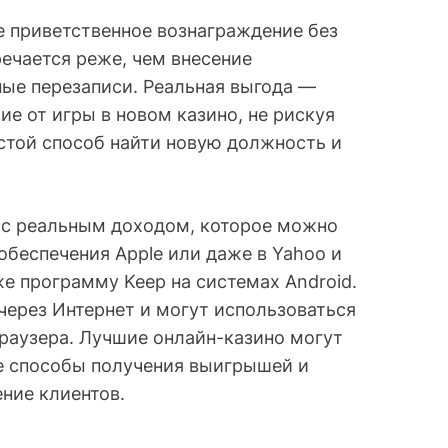
 приветственное вознаграждение без
речается реже, чем внесение
ые перезаписи. Реальная выгода —
е от игры в новом казино, не рискуя
стой способ найти новую должность и
 с реальным доходом, которое можно
обеспечения Apple или даже в Yahoo и
же программу Keep на системах Android.
ерез Интернет и могут использоваться
раузера. Лучшие онлайн-казино могут
е способы получения выигрышей и
ние клиентов.