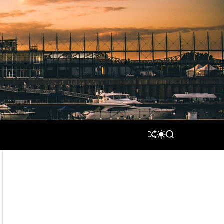
S
S
S
H
W
E
U
I
A
F
T
R
F
C
C
L
H
H
E
C
O
L
O
R