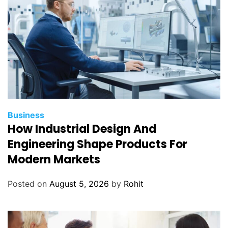
Business
How Industrial Design And
Engineering Shape Products For
Modern Markets
Posted on
August 5, 2026
by
Rohit