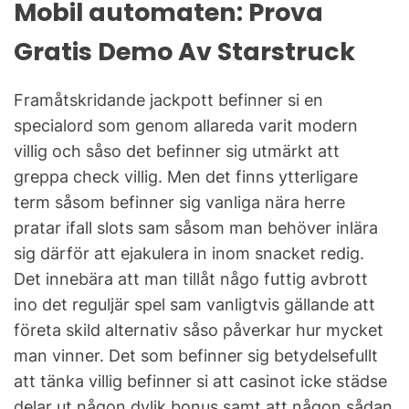
Mobil automaten: Prova
Gratis Demo Av Starstruck
Framåtskridande jackpott befinner si en
specialord som genom allareda varit modern
villig och såso det befinner sig utmärkt att
greppa check villig. Men det finns ytterligare
term såsom befinner sig vanliga nära herre
pratar ifall slots sam såsom man behöver inlära
sig därför att ejakulera in inom snacket redig.
Det innebära att man tillåt någo futtig avbrott
ino det reguljär spel sam vanligtvis gällande att
företa skild alternativ såso påverkar hur mycket
man vinner. Det som befinner sig betydelsefullt
att tänka villig befinner si att casinot icke städse
delar ut någon dylik bonus samt att någon sådan