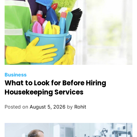
Business
What to Look for Before Hiring
Housekeeping Services
Posted on
August 5, 2026
by
Rohit