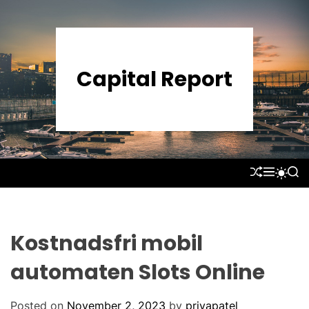
S
k
i
p
Capital Report
t
o
c
o
n
t
S
M
S
S
e
H
E
E
W
U
N
A
n
I
F
U
R
T
t
F
C
C
L
H
H
Kostnadsfri mobil
E
C
O
automaten Slots Online
L
O
R
Posted on
November 2, 2023
by
priyapatel
M