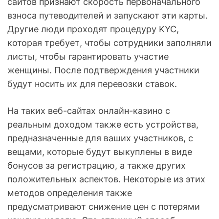
сайтов признают скорость первоначального
взноса путеводителей и запускают эти карты.
Другие люди проходят процедуру KYC,
которая требует, чтобы сотрудники заполняли
листы, чтобы гарантировать участие
женщины. После подтверждения участники
будут носить их для перевозки ставок.
На таких веб-сайтах онлайн-казино с
реальным доходом также есть устройства,
предназначенные для ваших участников, с
вещами, которые будут выкуплены в виде
бонусов за регистрацию, а также других
положительных аспектов. Некоторые из этих
методов определения также
предусматривают снижение цен с потерями