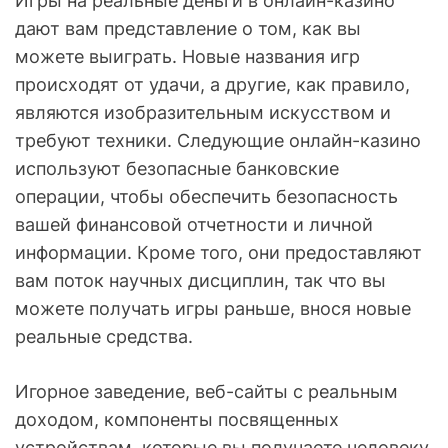
Игры на реальные деньги в онлайн-казино
дают вам представление о том, как вы
можете выиграть. Новые названия игр
происходят от удачи, а другие, как правило,
являются изобразительным искусством и
требуют техники. Следующие онлайн-казино
используют безопасные банковские
операции, чтобы обеспечить безопасность
вашей финансовой отчетности и личной
информации. Кроме того, они предоставляют
вам поток научных дисциплин, так что вы
можете получать игры раньше, внося новые
реальные средства.
Игорное заведение, веб-сайты с реальным
доходом, компоненты посвященных
устройствам, которые вы получаете человеку