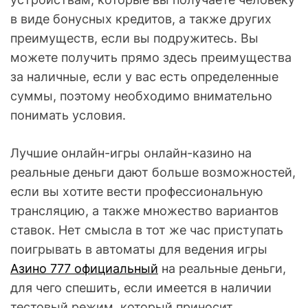
в виде бонусных кредитов, а также других
преимуществ, если вы подружитесь. Вы
можете получить прямо здесь преимущества
за наличные, если у вас есть определенные
суммы, поэтому необходимо внимательно
понимать условия.
Лучшие онлайн-игры онлайн-казино на
реальные деньги дают больше возможностей,
если вы хотите вести профессиональную
трансляцию, а также множество вариантов
ставок. Нет смысла в тот же час приступать
поигрывать в автоматы для ведения игры
Азино 777 официальный
на реальные деньги,
для чего спешить, если имеется в наличии
тестовый режим, который приносит