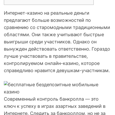
Интернет-казино на реальные деньги
предлагают больше возможностей по
сравнению со старомодными традиционными
областями. Они также учитывают быстрые
выигрыши среди участников. Однако он
вынужден действовать ответственно. Гораздо
лучше участвовать в правительстве,
контролируемом онлайн-казино, которое
справедливо нравится девушкам-участникам.
Современный контроль банкролла — это
ключ к успеху в играх азартных заведений в
Интернете.
Следить за банкроллом, но не за