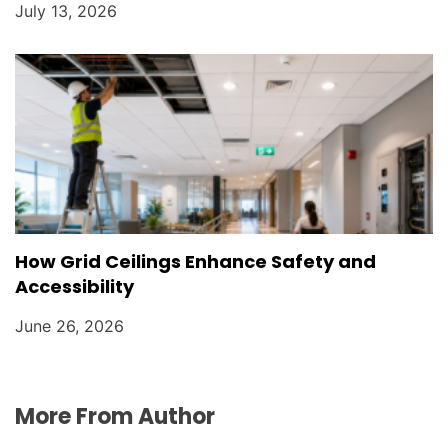
July 13, 2026
How Grid Ceilings Enhance Safety and
Accessibility
June 26, 2026
More From Author