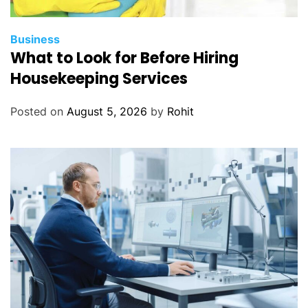
Business
What to Look for Before Hiring
Housekeeping Services
Posted on
August 5, 2026
by
Rohit