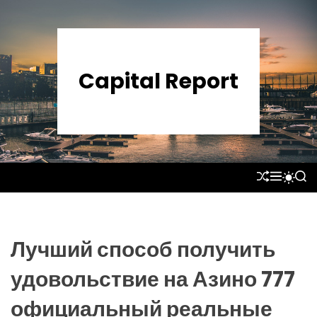
S
k
i
p
Capital Report
t
o
c
o
n
t
S
M
S
S
e
H
E
E
W
U
N
A
n
I
F
U
R
T
t
F
C
C
L
H
H
Лучший способ получить
E
C
O
удовольствие на Азино 777
L
O
официальный реальные
R
M