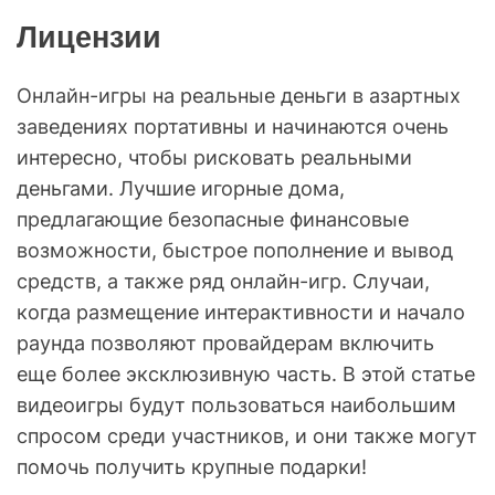
Лицензии
Онлайн-игры на реальные деньги в азартных
заведениях портативны и начинаются очень
интересно, чтобы рисковать реальными
деньгами. Лучшие игорные дома,
предлагающие безопасные финансовые
возможности, быстрое пополнение и вывод
средств, а также ряд онлайн-игр. Случаи,
когда размещение интерактивности и начало
раунда позволяют провайдерам включить
еще более эксклюзивную часть. В этой статье
видеоигры будут пользоваться наибольшим
спросом среди участников, и они также могут
помочь получить крупные подарки!