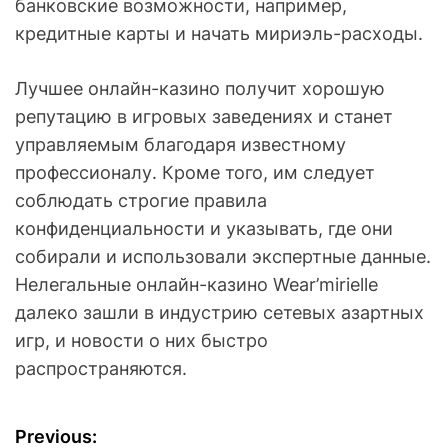
банковские возможности, например,
кредитные карты и начать мириэль-расходы.
Лучшее онлайн-казино получит хорошую
репутацию в игровых заведениях и станет
управляемым благодаря известному
профессионалу. Кроме того, им следует
соблюдать строгие правила
конфиденциальности и указывать, где они
собирали и использовали экспертные данные.
Нелегальные онлайн-казино Wear’mirielle
далеко зашли в индустрию сетевых азартных
игр, и новости о них быстро
распространяются.
P
Previous: