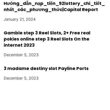
Hướng_dẫn_nạp_tiền_92lottery_chi_tiết_
nhất_các_phương_thức|Capital Report
January 21, 2024
Gamble step 3 Reel Slots, 2+ Free real
pokies online step 3 Reel Slots On the
internet 2023
December 5, 2023
3 madame destiny slot Payline Ports
December 5, 2023