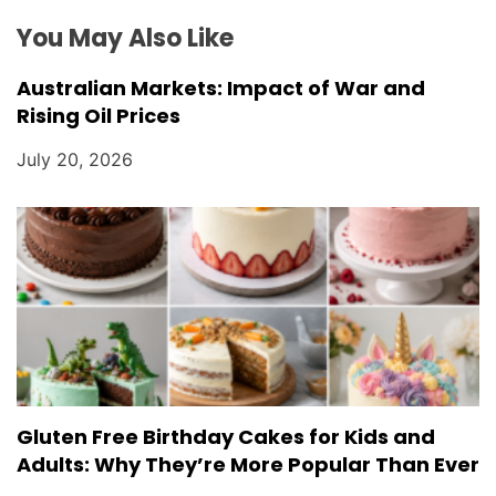
i
You May Also Like
o
Australian Markets: Impact of War and
n
Rising Oil Prices
July 20, 2026
Gluten Free Birthday Cakes for Kids and
Adults: Why They’re More Popular Than Ever