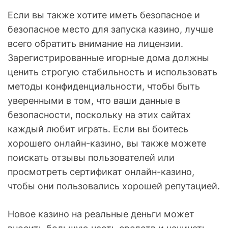
Если вы также хотите иметь безопасное и
безопасное место для запуска казино, лучше
всего обратить внимание на лицензии.
Зарегистрированные игорные дома должны
ценить строгую стабильность и использовать
методы конфиденциальности, чтобы быть
уверенными в том, что ваши данные в
безопасности, поскольку на этих сайтах
каждый любит играть. Если вы боитесь
хорошего онлайн-казино, вы также можете
поискать отзывы пользователей или
просмотреть сертификат онлайн-казино,
чтобы они пользовались хорошей репутацией.
Новое казино на реальные деньги может