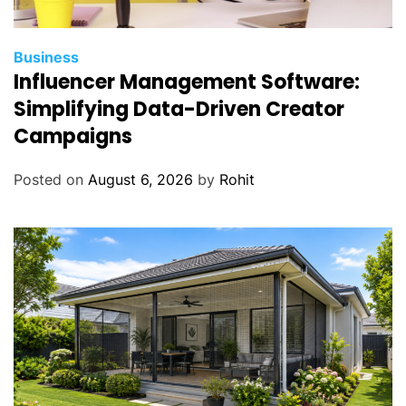
Business
Influencer Management Software:
Simplifying Data-Driven Creator
Campaigns
Posted on
August 6, 2026
by
Rohit