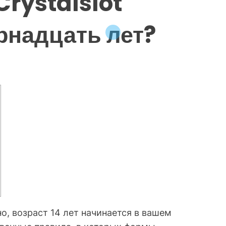
Crystalslot
рнадцать лет?
о, возраст 14 лет начинается в вашем