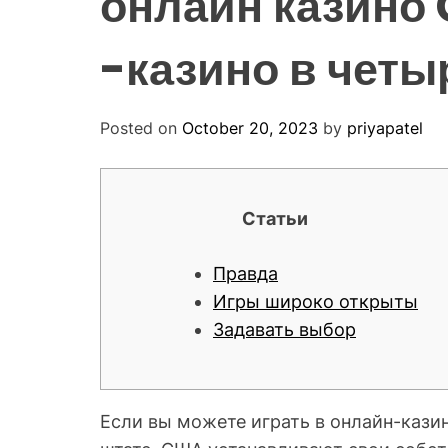
онлайн казино 
-казино в четы
Posted on
October 20, 2023
by
priyapatel
Статьи
Правда
Игры широко открыты
Задавать выбор
Если вы можете играть в онлайн-казин