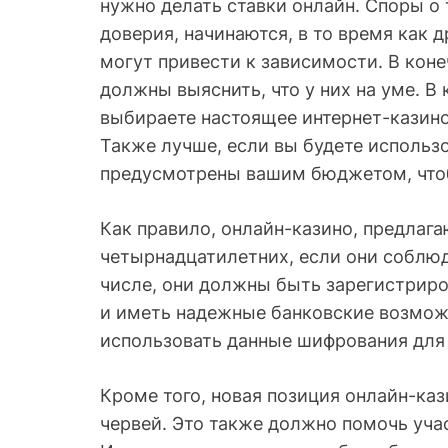
нужно делать ставки онлайн. Споры о 
доверия, начинаются, в то время как д
могут привести к зависимости. В конеч
должны выяснить, что у них на уме. В 
выбираете настоящее интернет-казино
Также лучше, если вы будете использ
предусмотрены вашим бюджетом, чтоб
Как правило, онлайн-казино, предлаг
четырнадцатилетних, если они соблюд
числе, они должны быть зарегистрир
и иметь надежные банковские возмож
использовать данные шифрования для 
Кроме того, новая позиция онлайн-каз
червей. Это также должно помочь уча