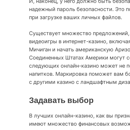
И, наконец, у него должно быть безоп
надежный пароль безопасности. Это 
при загрузке ваших личных файлов.
Существует множество предложений, 
видеоигры в интернет-казино, включ
Мичиган и начать американскую Аризон
Соединенных Штатах Америки могут сос
следующих онлайн-казино может не п
напитков. Маркировка поможет вам б
с другими казино с ландшафтным диз
Задавать выбор
В лучших онлайн-казино, как вы призн
имеют множество финансовых возможн