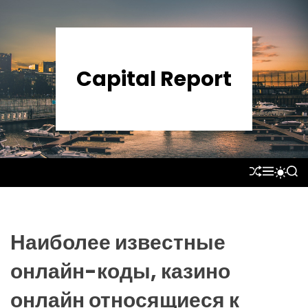
S
k
i
p
Capital Report
t
o
c
o
n
t
S
M
S
S
e
H
E
E
W
U
N
A
n
I
F
U
R
T
t
F
C
C
L
H
H
Наиболее известные
E
C
O
онлайн-коды, казино
L
O
онлайн относящиеся к
R
M