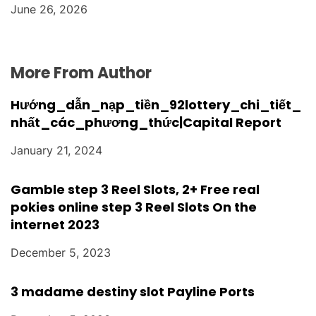
June 26, 2026
More From Author
Hướng_dẫn_nạp_tiền_92lottery_chi_tiết_
nhất_các_phương_thức|Capital Report
January 21, 2024
Gamble step 3 Reel Slots, 2+ Free real
pokies online step 3 Reel Slots On the
internet 2023
December 5, 2023
3 madame destiny slot Payline Ports