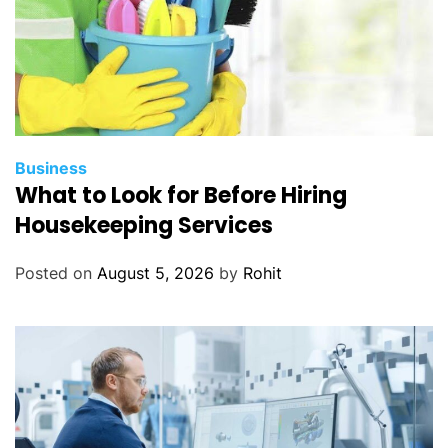
Business
What to Look for Before Hiring
Housekeeping Services
Posted on
August 5, 2026
by
Rohit