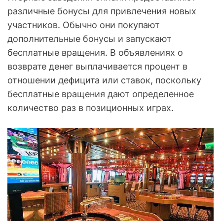
различные бонусы для привлечения новых
участников. Обычно они покупают
дополнительные бонусы и запускают
бесплатные вращения. В объявлениях о
возврате денег выплачивается процент в
отношении дефицита или ставок, поскольку
бесплатные вращения дают определенное
количество раз в позиционных играх.