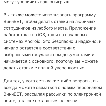
могут увеличить ваш выигрыш.
Вы также можете использовать программу
ВиннБЕТ, чтобы делать ставки на любимых
сотрудников из любого места. Приложение
работает как на iOS, так и на начальных
системах Android. Это безопасно и надежно, и
начало остается в соответствии с
выбранными государством документами и
начинается с основного, поэтому вы можете
делать ставки с полной уверенностью.
Для тех, у кого есть какие-либо вопросы, вы
всегда можете связаться с новым персоналом
ВиннБЕТ, рассылая рассылки по электронной
почте, а также оставаться на связи.