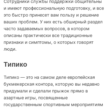
Сотрудники службы поддержки общительны
и имеют профессиональную подготовку, и все
это быстро принесет вам пользу и решение
ваших проблем. У них есть обширный раздел
часто задаваемых вопросов, в котором
описаны практически все традиционные
признаки и симптомы, о которых говорят
люди.
Типико
Типико — это на самом деле европейская
букмекерская контора, которую вы недавно
придумали и сделали прыжок прямо в
азартные игры, посвященные
государственным спортивным мероприятиям