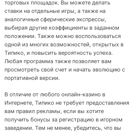
торговых площадок. Вы можете делать
ставки на отдельные игры, а также на
аналогичные сферические экспрессы,
выбирая другие коэффициенты в заданном
положении. Также можно воспользоваться
одной из многих возможностей, открытых в
Типико, и повысить вероятность успеха.
Любая программа также позволяет вам
просмотреть свой счет и начать эволюцию с
портативной версии.
В отличие от любого онлайн-казино в
Интернете, Типико не требует предоставления
вам правил рекламы, если вы хотите
получить бонусы за регистрацию в игорном
заведении. Тем не менее, убедитесь, что вы