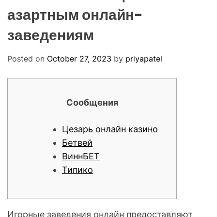
O
азартным онлайн-
D
E
заведениям
Posted on
October 27, 2023
by
priyapatel
Сообщения
Цезарь онлайн казино
Бетвей
ВиннБЕТ
Типико
Игорные заведения онлайн предоставляют