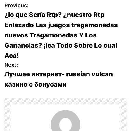
P
Previous:
¿lo que Serí­a Rtp? ¿nuestro Rtp
o
Enlazado Las juegos tragamonedas
s
nuevos Tragamonedas Y Los
t
Ganancias? ¡lea Todo Sobre Lo cual
Acá!
n
Next:
a
Лучшее интернет- russian vulcan
v
казино с бонусами
i
g
a