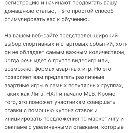
регистрацию и начинают продвигать вашу
домашнюю статью, – это простой способ
стимулировать вас к обучению.
На вашем веб-сайте представлен широкий
выбор спортивных и стартовых событий, хотя
он не обладает самым важным количеством,
когда речь идет о группе видеоигр или,
возможно, формах азартных игр. Но это
позволяет вам предлагать различные
азартные игры в самых популярных группах,
таких как Лига, НХЛ и начало MLB. Кроме
того, это поможет участникам совершать
ставки с помощью купона ставок и
инициировать предложения по маркетингу и
рекламе с увеличенными ставками, которые