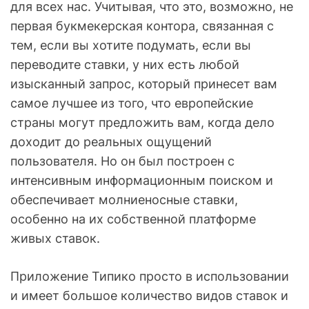
для всех нас. Учитывая, что это, возможно, не
первая букмекерская контора, связанная с
тем, если вы хотите подумать, если вы
переводите ставки, у них есть любой
изысканный запрос, который принесет вам
самое лучшее из того, что европейские
страны могут предложить вам, когда дело
доходит до реальных ощущений
пользователя. Но он был построен с
интенсивным информационным поиском и
обеспечивает молниеносные ставки,
особенно на их собственной платформе
живых ставок.
Приложение Типико просто в использовании
и имеет большое количество видов ставок и