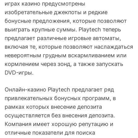
играх казино предусмотрены
изобретательные джекпоты и редкие
бонусные предложения, которые позволяют
выиграть крупные суммы. Playtech теперь
предлагает различные игровые автоматы,
включая те, которые позволяют наслаждаться
невероятным грудным вскармливанием или
кормлением через зонд, а также запускать
DVD-игры.
Онлайн-казино Playtech предлагает ряд
привлекательных бонусных программ, в
рамках которых внесение депозита
осуществляется без внесения депозита.
Компания имеет хорошую репутацию и
отличные показатели для поиска