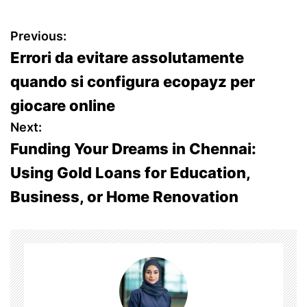
P
Previous:
Errori da evitare assolutamente
o
quando si configura ecopayz per
s
giocare online
t
Next:
Funding Your Dreams in Chennai:
n
Using Gold Loans for Education,
a
Business, or Home Renovation
v
i
g
a