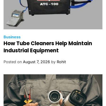
Business
How Tube Cleaners Help Maintain
Industrial Equipment
Posted on
August 7, 2026
by
Rohit