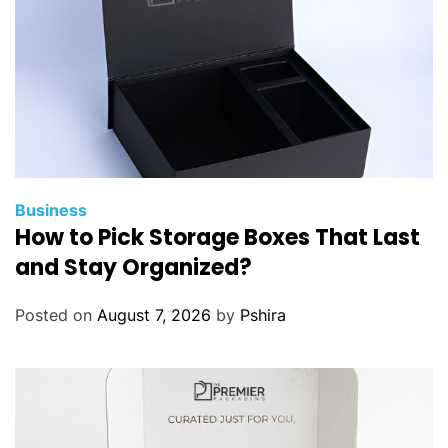
Business
How to Pick Storage Boxes That Last
and Stay Organized?
Posted on
August 7, 2026
by
Pshira