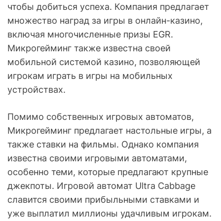
чтобы добиться успеха. Компания предлагает
множество наград за игры в онлайн-казино,
включая многочисленные призы EGR.
Микрогейминг также известна своей
мобильной системой казино, позволяющей
игрокам играть в игры на мобильных
устройствах.
Помимо собственных игровых автоматов,
Микрогейминг предлагает настольные игры, а
также ставки на фильмы. Однако компания
известна своими игровыми автоматами,
особенно теми, которые предлагают крупные
джекпоты. Игровой автомат Ultra Cabbage
славится своими прибыльными ставками и
уже выплатил миллионы удачливым игрокам.