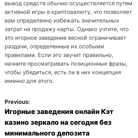
вывод средств обычно осуществляется путем
активной игры в криптовалюту, что позволяет
вам определенно избежать значительных
затрат на продажу карты. Однако учтите, что
это игорное заведение весной ограничивает
раздачи, определенные их особыми
правилами. Если это звучит правильно,
начните просматривать позиционные фразы,
чтобы убедиться, есть ли в них концепция
именно для этого.
P
Previous:
Игорные заведения онлайн Кэт
o
казино зеркало на сегодня без
s
минимального депозита