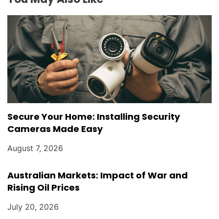
n
Secure Your Home: Installing Security
Cameras Made Easy
August 7, 2026
Australian Markets: Impact of War and
Rising Oil Prices
July 20, 2026