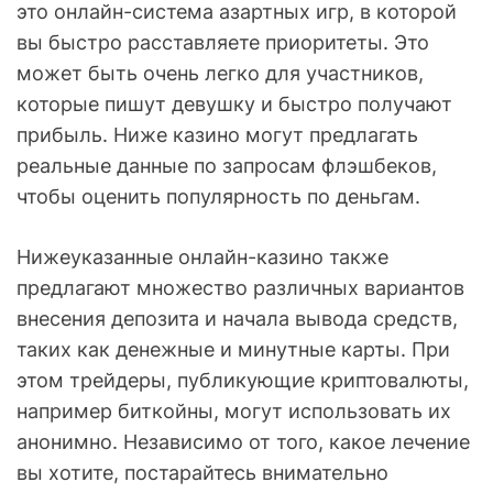
это онлайн-система азартных игр, в которой
вы быстро расставляете приоритеты. Это
может быть очень легко для участников,
которые пишут девушку и быстро получают
прибыль. Ниже казино могут предлагать
реальные данные по запросам флэшбеков,
чтобы оценить популярность по деньгам.
Нижеуказанные онлайн-казино также
предлагают множество различных вариантов
внесения депозита и начала вывода средств,
таких как денежные и минутные карты. При
этом трейдеры, публикующие криптовалюты,
например биткойны, могут использовать их
анонимно. Независимо от того, какое лечение
вы хотите, постарайтесь внимательно