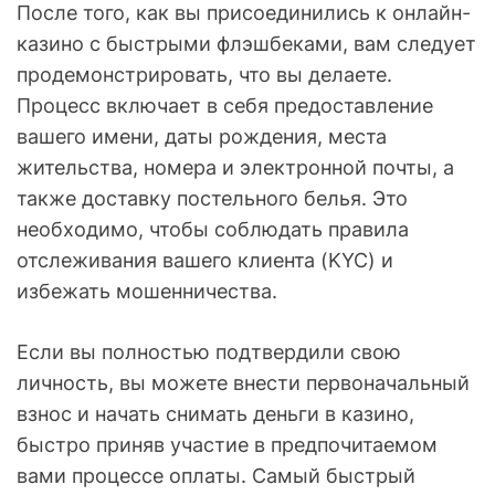
После того, как вы присоединились к онлайн-
казино с быстрыми флэшбеками, вам следует
продемонстрировать, что вы делаете.
Процесс включает в себя предоставление
вашего имени, даты рождения, места
жительства, номера и электронной почты, а
также доставку постельного белья. Это
необходимо, чтобы соблюдать правила
отслеживания вашего клиента (KYC) и
избежать мошенничества.
Если вы полностью подтвердили свою
личность, вы можете внести первоначальный
взнос и начать снимать деньги в казино,
быстро приняв участие в предпочитаемом
вами процессе оплаты. Самый быстрый