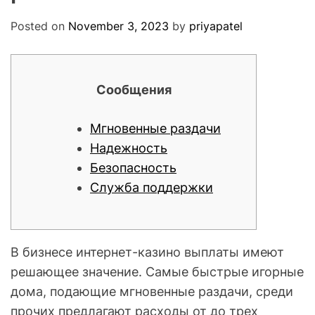
O
D
Posted on
November 3, 2023
by
priyapatel
E
Сообщения
Мгновенные раздачи
Надежность
Безопасность
Служба поддержки
В бизнесе интернет-казино выплаты имеют
решающее значение. Самые быстрые игорные
дома, подающие мгновенные раздачи, среди
прочих предлагают расходы от до трех