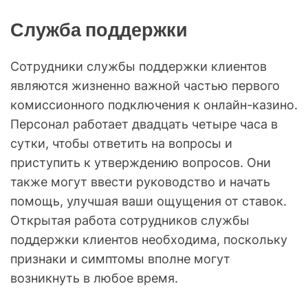
Служба поддержки
Сотрудники службы поддержки клиентов
являются жизненно важной частью первого
комиссионного подключения к онлайн-казино.
Персонал работает двадцать четыре часа в
сутки, чтобы ответить на вопросы и
приступить к утверждению вопросов. Они
также могут ввести руководство и начать
помощь, улучшая ваши ощущения от ставок.
Открытая работа сотрудников службы
поддержки клиентов необходима, поскольку
признаки и симптомы вполне могут
возникнуть в любое время.