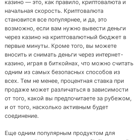
казино — это, как правило, криптовалюта и
начальная скорость. Криптовалюта
становится все популярнее, и да, это
возможно, если вам нужно вывести деньги
через казино на криптовалютный бюджет в
первые минуты. Кроме того, вы можете
вносить и снимать деньги через интернет-
казино, играя в биткойнах, что можно считать
одним из самых безопасных способов из
всех. Тем не менее, процентная ставка при
продаже может различаться в зависимости
от того, какой вы предпочитаете за рубежом,
и от того, насколько активным будет
соединение.
Еще одним популярным продуктом для