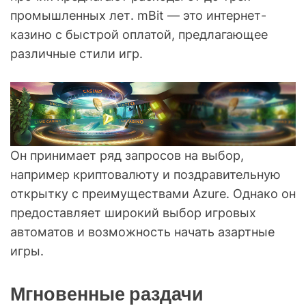
промышленных лет. mBit — это интернет-
казино с быстрой оплатой, предлагающее
различные стили игр.
Он принимает ряд запросов на выбор,
например криптовалюту и поздравительную
открытку с преимуществами Azure.
Однако он
предоставляет широкий выбор игровых
автоматов и возможность начать азартные
игры.
Мгновенные раздачи