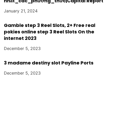
nhất_các_phương_thức|Capital Report
January 21, 2024
Gamble step 3 Reel Slots, 2+ Free real
pokies online step 3 Reel Slots On the
internet 2023
December 5, 2023
3 madame destiny slot Payline Ports
December 5, 2023