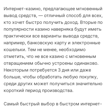
Интернет-казино, предлагающее мгновенный
вывод средств, — отличный способ для всех,
кто хочет быстро получить доход. Вторые по
популярности казино наверняка будут иметь
практически все варианты вывода средств,
например, банковскую карту и электронные
кошельки. Тем не менее, необходимо
отметить, что не все казино с мгновенным
отвращением обычно устроены одинаково.
Некоторым потребуется 3 дня или даже
больше, чтобы обработать любую покупку,
среди других может получиться значительно
короткий период производства.
Самый быстрый выбор в быстром интернет-