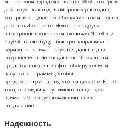
мгновенной зарядки является Skrill, который
действует как отдел цифровых расходов,
который покупается в большинстве игровых
домов в Интернете. Некоторые другие
электронные кошельки, включая Neteller и
PayPal, также будут быстро запрашивать
варианты, но им требуются данные для
сохранения ложных данных. Обычно эти
средства состоят из фотообнаружения и
запуска программы, чтобы
продемонстрировать, что вы делаете. Кроме
того, эти виды услуг имеют тенденцию
взимать меньшую комиссию за их
соединение.
Надежность