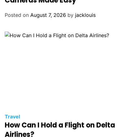
Cameras Made Easy
Posted on
August 7, 2026
by
jacklouis
Travel
How Can I Hold a Flight on Delta
Airlines?