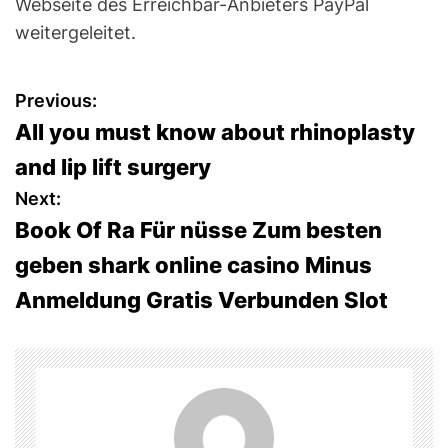
Webseite des Erreichbar-Anbieters PayPal
weitergeleitet.
P
Previous:
All you must know about rhinoplasty
o
and lip lift surgery
s
Next:
Book Of Ra Für nüsse Zum besten
t
geben shark online casino Minus
n
Anmeldung Gratis Verbunden Slot
a
v
i