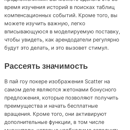
время изучения историй в поисках таблиц
компенсационных событий. Кроме того, вы
можете изучить важную, легко
вписывающуюся в моделируемую поставку,
чтобы увидеть, как арендодатели регулярно
будут это делать, и это вызовет стимул.
Рассеять значимость
В пай гоу покере изображения Scatter на
самом деле являются жетонами бонусного
предложения, которые позволяют получить
преимущества и начать бесплатные
вращения. Кроме того, они активируют
дополнительные функции, в том числе