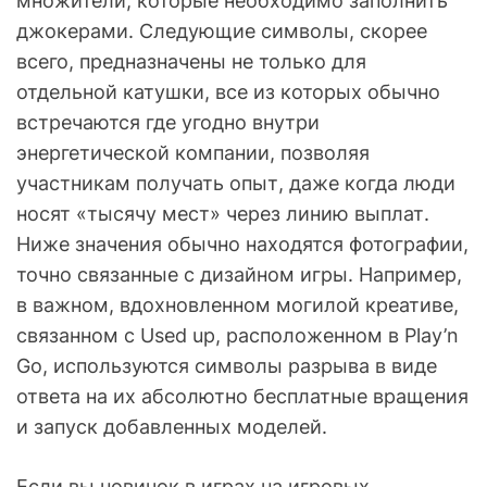
множители, которые необходимо заполнить
джокерами. Следующие символы, скорее
всего, предназначены не только для
отдельной катушки, все из которых обычно
встречаются где угодно внутри
энергетической компании, позволяя
участникам получать опыт, даже когда люди
носят «тысячу мест» через линию выплат.
Ниже значения обычно находятся фотографии,
точно связанные с дизайном игры. Например,
в важном, вдохновленном могилой креативе,
связанном с Used up, расположенном в Play’n
Go, используются символы разрыва в виде
ответа на их абсолютно бесплатные вращения
и запуск добавленных моделей.
Если вы новичок в играх на игровых