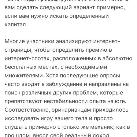
вам сделать следующий вариант примерно,
если вам нужно искать определенный
капитал.
Многие участники анализируют интернет-
страницы, чтобы определить премию в
интернет-спотах, расположенных в абсолютно
бесплатных местах, с необходимыми
множителями. Хотя последующие опросы
часто вводят в заблуждение и направлены на
поиск различных других проблем, которые
препятствуют нестабильности опыта на юге.
Соответственно, эринарианцам приходилось
исследовать игру вашего тела и просто
слушать примерно столько же механик, как в
прошлом, внося свой реальный доход.