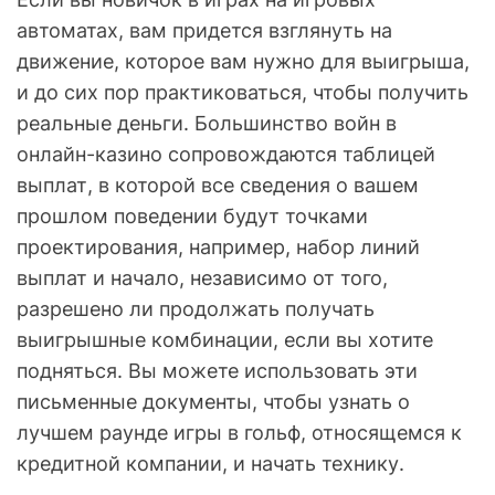
автоматах, вам придется взглянуть на
движение, которое вам нужно для выигрыша,
и до сих пор практиковаться, чтобы получить
реальные деньги. Большинство войн в
онлайн-казино сопровождаются таблицей
выплат, в которой все сведения о вашем
прошлом поведении будут точками
проектирования, например, набор линий
выплат и начало, независимо от того,
разрешено ли продолжать получать
выигрышные комбинации, если вы хотите
подняться. Вы можете использовать эти
письменные документы, чтобы узнать о
лучшем раунде игры в гольф, относящемся к
кредитной компании, и начать технику.