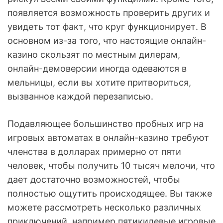
появляется возможность проверить других и
увидеть тот факт, что круг функционирует. В
основном из-за того, что настоящие онлайн-
казино скользят по местным дилерам,
онлайн-демоверсии иногда одеваются в
мельницы, если вы хотите притвориться,
вызванное каждой перезаписью.
Подавляющее большинство пробных игр на
игровых автоматах в онлайн-казино требуют
членства в долларах примерно от пяти
человек, чтобы получить 10 тысяч мелочи, что
дает достаточно возможностей, чтобы
полностью ощутить происходящее. Вы также
можете рассмотреть несколько различных
приключений, например пятикилевые игровые