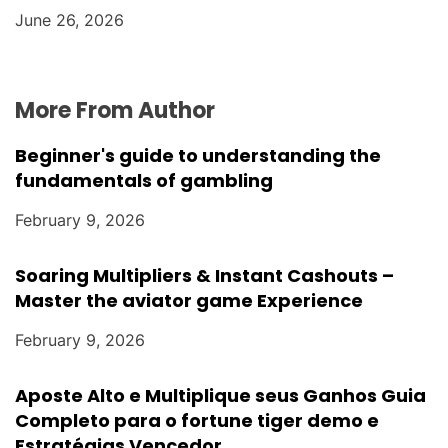
June 26, 2026
More From Author
Beginner's guide to understanding the
fundamentals of gambling
February 9, 2026
Soaring Multipliers & Instant Cashouts –
Master the aviator game Experience
February 9, 2026
Aposte Alto e Multiplique seus Ganhos Guia
Completo para o fortune tiger demo e
Estratégias Vencedor