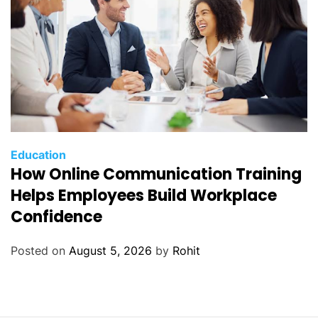
Education
How Online Communication Training
Helps Employees Build Workplace
Confidence
Posted on
August 5, 2026
by
Rohit