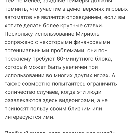
Тем не менее, заядлые геймеры должны
помнить, что участие в демо-версиях игровых
автоматов не является оправданием, если вы
хотите делать более крупные ставки.
Поскольку использование Мириэль
сопряжено с некоторыми финансовыми
потенциальными проблемами, они по-
прежнему требуют 60-минутного блока,
который может быть увеличен при
использовании во многих других играх. А
также совместно попытайтесь ограничить
количество случаев, когда эти люди
развлекаются здесь видеоиграми, а не
приносят пользу своим близким или
интересуются ими.