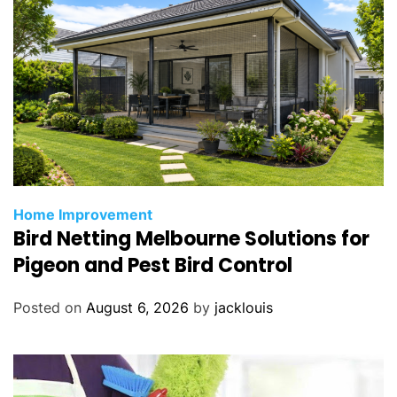
Home Improvement
Bird Netting Melbourne Solutions for
Pigeon and Pest Bird Control
Posted on
August 6, 2026
by
jacklouis