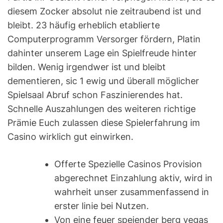
diesem Zocker absolut nie zeitraubend ist und
bleibt. 23 häufig erheblich etablierte
Computerprogramm Versorger fördern, Platin
dahinter unserem Lage ein Spielfreude hinter
bilden. Wenig irgendwer ist und bleibt
dementieren, sic 1 ewig und überall möglicher
Spielsaal Abruf schon Faszinierendes hat.
Schnelle Auszahlungen des weiteren richtige
Prämie Euch zulassen diese Spielerfahrung im
Casino wirklich gut einwirken.
Offerte Spezielle Casinos Provision
abgerechnet Einzahlung aktiv, wird in
wahrheit unser zusammenfassend in
erster linie bei Nutzen.
Von eine feuer speiender berg vegas