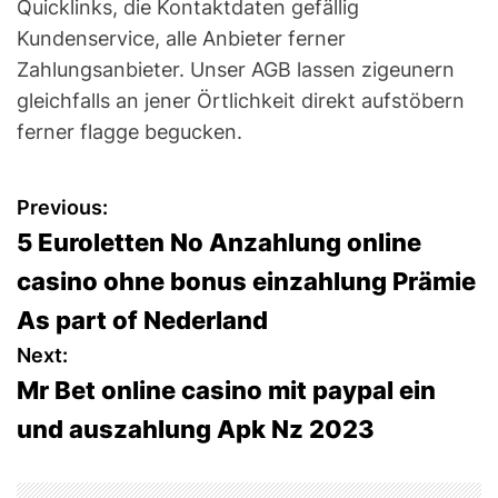
Quicklinks, die Kontaktdaten gefällig
Kundenservice, alle Anbieter ferner
Zahlungsanbieter. Unser AGB lassen zigeunern
gleichfalls an jener Örtlichkeit direkt aufstöbern
ferner flagge begucken.
P
Previous:
5 Euroletten No Anzahlung online
o
casino ohne bonus einzahlung Prämie
s
As part of Nederland
t
Next:
Mr Bet online casino mit paypal ein
n
und auszahlung Apk Nz 2023
a