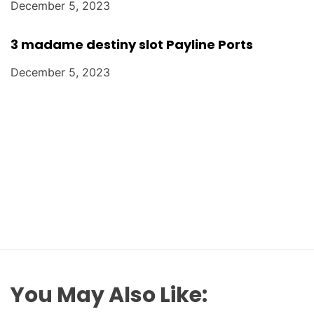
December 5, 2023
3 madame destiny slot Payline Ports
December 5, 2023
You May Also Like: