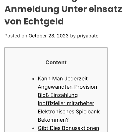
O
Anmeldung Unter einsatz
D
E
von Echtgeld
Posted on
October 28, 2023
by
priyapatel
Content
Kann Man Jederzeit
Angewandten Provision
Bloß Einzahlung
Inoffizieller mitarbeiter
Elektronisches Spielbank
Bekommen?
Gibt Dies Bonusaktionen