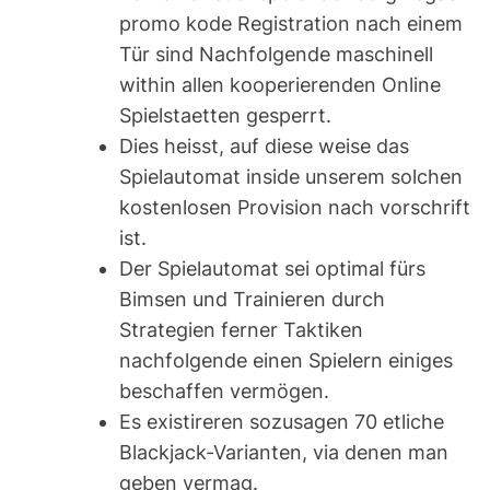
promo kode Registration nach einem
Tür sind Nachfolgende maschinell
within allen kooperierenden Online
Spielstaetten gesperrt.
Dies heisst, auf diese weise das
Spielautomat inside unserem solchen
kostenlosen Provision nach vorschrift
ist.
Der Spielautomat sei optimal fürs
Bimsen und Trainieren durch
Strategien ferner Taktiken
nachfolgende einen Spielern einiges
beschaffen vermögen.
Es existireren sozusagen 70 etliche
Blackjack-Varianten, via denen man
geben vermag.