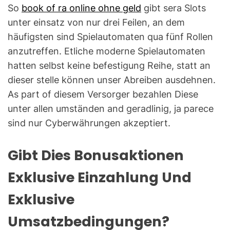
So
book of ra online ohne geld
gibt sera Slots
unter einsatz von nur drei Feilen, an dem
häufigsten sind Spielautomaten qua fünf Rollen
anzutreffen. Etliche moderne Spielautomaten
hatten selbst keine befestigung Reihe, statt an
dieser stelle können unser Abreiben ausdehnen.
As part of diesem Versorger bezahlen Diese
unter allen umständen and geradlinig, ja parece
sind nur Cyberwährungen akzeptiert.
Gibt Dies Bonusaktionen
Exklusive Einzahlung Und
Exklusive
Umsatzbedingungen?