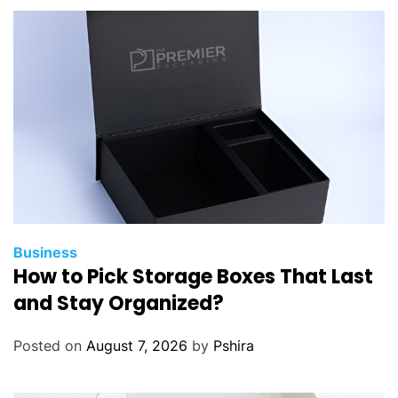
Business
How to Pick Storage Boxes That Last
and Stay Organized?
Posted on
August 7, 2026
by
Pshira