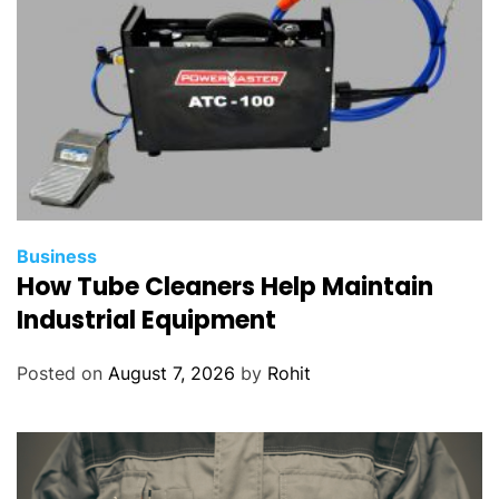
Business
How Tube Cleaners Help Maintain
Industrial Equipment
Posted on
August 7, 2026
by
Rohit