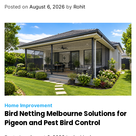
Posted on
August 6, 2026
by
Rohit
Home Improvement
Bird Netting Melbourne Solutions for
Pigeon and Pest Bird Control