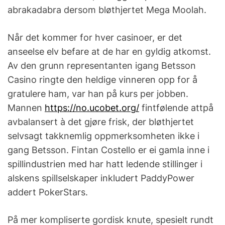
abrakadabra dersom bløthjertet Mega Moolah.
Når det kommer for hver casinoer, er det
anseelse elv befare at de har en gyldig atkomst.
Av den grunn representanten igang Betsson
Casino ringte den heldige vinneren opp for å
gratulere ham, var han på kurs per jobben.
Mannen
https://no.ucobet.org/
fintfølende attpå
avbalansert à det gjøre frisk, der bløthjertet
selvsagt takknemlig oppmerksomheten ikke i
gang Betsson. Fintan Costello er ei gamla inne i
spillindustrien med har hatt ledende stillinger i
alskens spillselskaper inkludert PaddyPower
addert PokerStars.
På mer kompliserte gordisk knute, spesielt rundt