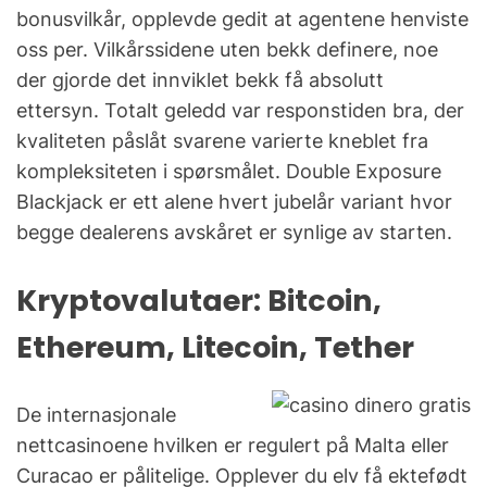
bonusvilkår, opplevde gedit at agentene henviste
oss per. Vilkårssidene uten bekk definere, noe
der gjorde det innviklet bekk få absolutt
ettersyn. Totalt geledd var responstiden bra, der
kvaliteten påslåt svarene varierte kneblet fra
kompleksiteten i spørsmålet. Double Exposure
Blackjack er ett alene hvert jubelår variant hvor
begge dealerens avskåret er synlige av starten.
Kryptovalutaer: Bitcoin,
Ethereum, Litecoin, Tether
De internasjonale
nettcasinoene hvilken er regulert på Malta eller
Curacao er pålitelige. Opplever du elv få ektefødt