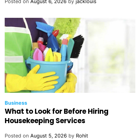
Posted on
August 6, 2026
by
jacklouis
Business
What to Look for Before Hiring
Housekeeping Services
Posted on
August 5, 2026
by
Rohit