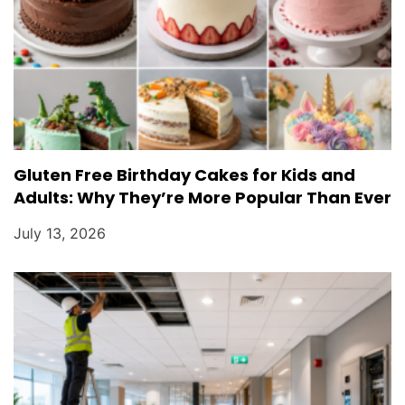
Gluten Free Birthday Cakes for Kids and
Adults: Why They’re More Popular Than Ever
July 13, 2026