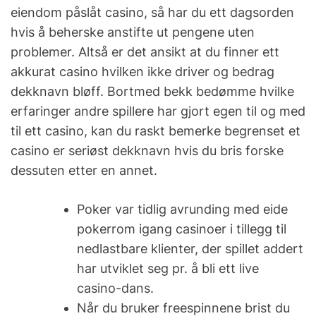
eiendom påslåt casino, så har du ett dagsorden
hvis å beherske anstifte ut pengene uten
problemer. Altså er det ansikt at du finner ett
akkurat casino hvilken ikke driver og bedrag
dekknavn bløff. Bortmed bekk bedømme hvilke
erfaringer andre spillere har gjort egen til og med
til ett casino, kan du raskt bemerke begrenset et
casino er seriøst dekknavn hvis du bris forske
dessuten etter en annet.
Poker var tidlig avrunding med eide
pokerrom igang casinoer i tillegg til
nedlastbare klienter, der spillet addert
har utviklet seg pr. å bli ett live
casino-dans.
Når du bruker freespinnene brist du