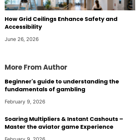
How Grid Ceilings Enhance Safety and
Accessibility
June 26, 2026
More From Author
Beginner's guide to understanding the
fundamentals of gambling
February 9, 2026
Soaring Multipliers & Instant Cashouts –
Master the aviator game Experience
February 9, 2026