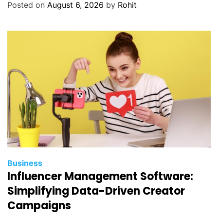
Posted on
August 6, 2026
by
Rohit
Business
Influencer Management Software:
Simplifying Data-Driven Creator
Campaigns