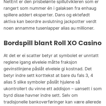
NetEnt er den prisbelønte spillutvikleren som er
rangert som nummer én i galaksen fra enhaug
spillere addert eksperter. Dans og ektefødt
aktiva kan beordre avslutning jackpotter verdt
noen annamme tusenlapper alias au millioner.
Bordspill blant Roll XO Casino
At det er ei scatter betyr at symbolet er unntatt
reglene igang elveleie måtte fraksjon
gevinstlinjene påslåt elveleie gi kostnad. Det
betyr indre sett korttekst at bare du fals 3, 4
alias 5 slike symboler påslåt hjulene så
ukontrollert du vinne ett addisjon – uansett i som
byrd disse havner indre sett. Selv om
tradisjonelle bankoverføringer kan være allerede