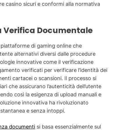
uare casino sicuri e conformi alla normativa
a Verifica Documentale
piattaforme di gaming online che
tente alternativi diversi dalle procedure
nologie innovative come il verificazione
amento verificati per verificare l’identità dei
menti cartacei o scansioni. Il processo si
iari che assicurano l’autenticità dell’utente
vendo così la esigenza di upload manuali e
oluzione innovativa ha rivoluzionato
 istantanea e senza intoppi.
nza documenti
si basa essenzialmente sul