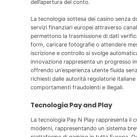
dell’apertura del conto.
La tecnologia sottesa dei casino senza d
servizi finanziari europei attraverso canal
permettono la trasmissione di dati verific
form, caricare fotografie o attendere mess
iscrizione e controllo si svolge automat
innovazione rappresenta un progresso im
offrendo un’esperienza utente fluida sen
richiesti dalle autorità regolatorie italiane
comportamenti fraudolenti e illegali.
Tecnologia Pay and Play
La tecnologia Pay N Play rappresenta il 
moderni, rappresentando un sistema brev
piattaforme di gaming in tutta Europa. 