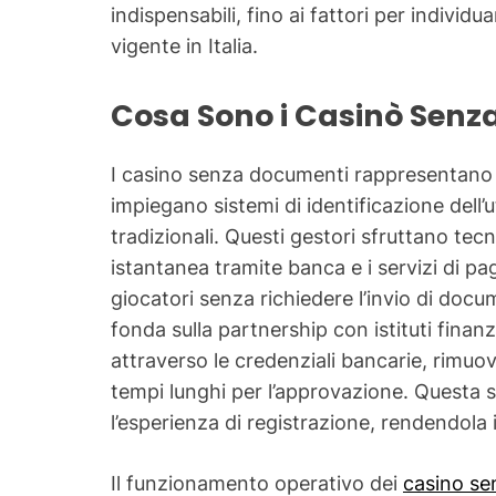
indispensabili, fino ai fattori per individ
vigente in Italia.
Cosa Sono i Casinò Senz
I casino senza documenti rappresentano 
impiegano sistemi di identificazione dell’u
tradizionali. Questi gestori sfruttano tec
istantanea tramite banca e i servizi di pag
giocatori senza richiedere l’invio di docu
fonda sulla partnership con istituti finanz
attraverso le credenziali bancarie, rimuo
tempi lunghi per l’approvazione. Questa s
l’esperienza di registrazione, rendendola
Il funzionamento operativo dei
casino se