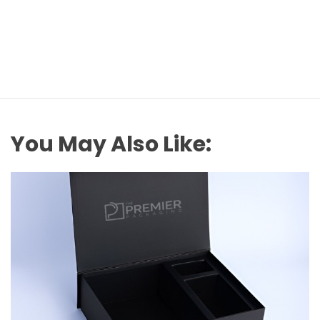
You May Also Like: