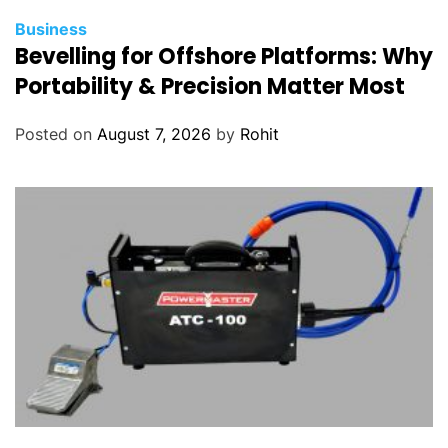
Business
Bevelling for Offshore Platforms: Why
Portability & Precision Matter Most
Posted on
August 7, 2026
by
Rohit