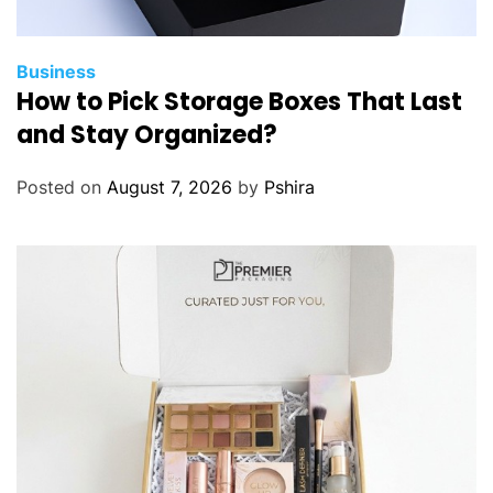
Business
How to Pick Storage Boxes That Last
and Stay Organized?
Posted on
August 7, 2026
by
Pshira