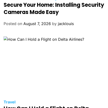
Secure Your Home: Installing Security
Cameras Made Easy
Posted on
August 7, 2026
by
jacklouis
Travel