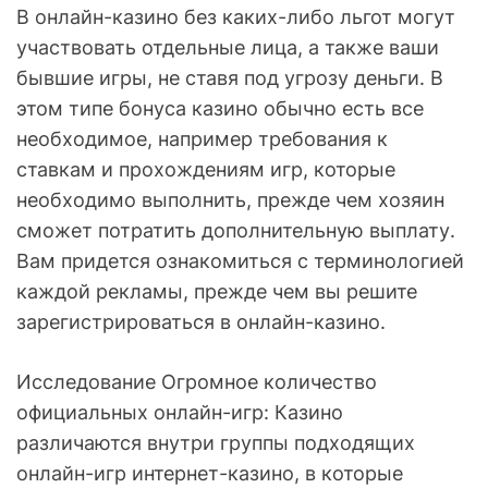
В онлайн-казино без каких-либо льгот могут
участвовать отдельные лица, а также ваши
бывшие игры, не ставя под угрозу деньги. В
этом типе бонуса казино обычно есть все
необходимое, например требования к
ставкам и прохождениям игр, которые
необходимо выполнить, прежде чем хозяин
сможет потратить дополнительную выплату.
Вам придется ознакомиться с терминологией
каждой рекламы, прежде чем вы решите
зарегистрироваться в онлайн-казино.
Исследование Огромное количество
официальных онлайн-игр: Казино
различаются внутри группы подходящих
онлайн-игр интернет-казино, в которые