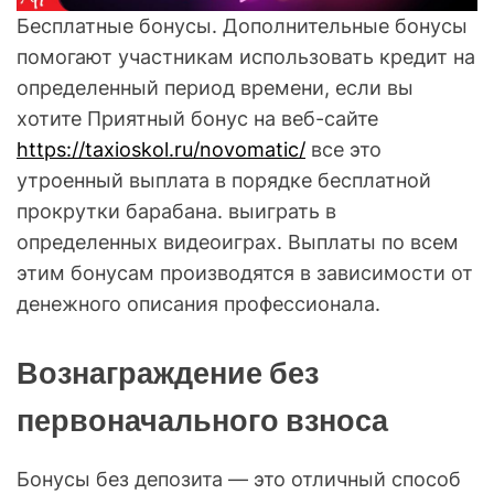
Бесплатные бонусы.
Дополнительные бонусы
помогают участникам использовать кредит на
определенный период времени, если вы
хотите Приятный бонус на веб-сайте
https://taxioskol.ru/novomatic/
все это
утроенный выплата в порядке бесплатной
прокрутки барабана. выиграть в
определенных видеоиграх. Выплаты по всем
этим бонусам производятся в зависимости от
денежного описания профессионала.
Вознаграждение без
первоначального взноса
Бонусы без депозита — это отличный способ