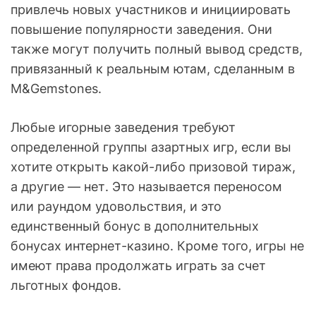
привлечь новых участников и инициировать
повышение популярности заведения. Они
также могут получить полный вывод средств,
привязанный к реальным ютам, сделанным в
M&Gemstones.
Любые игорные заведения требуют
определенной группы азартных игр, если вы
хотите открыть какой-либо призовой тираж,
а другие — нет. Это называется переносом
или раундом удовольствия, и это
единственный бонус в дополнительных
бонусах интернет-казино. Кроме того, игры не
имеют права продолжать играть за счет
льготных фондов.