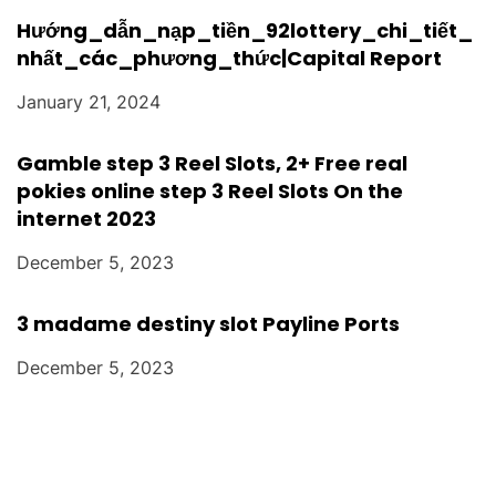
Hướng_dẫn_nạp_tiền_92lottery_chi_tiết_
nhất_các_phương_thức|Capital Report
January 21, 2024
Gamble step 3 Reel Slots, 2+ Free real
pokies online step 3 Reel Slots On the
internet 2023
December 5, 2023
3 madame destiny slot Payline Ports
December 5, 2023