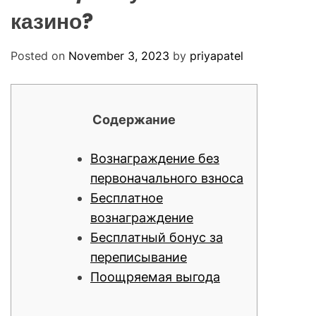
O
казино?
D
E
Posted on
November 3, 2023
by
priyapatel
Содержание
Вознаграждение без
первоначального взноса
Бесплатное
вознаграждение
Бесплатный бонус за
переписывание
Поощряемая выгода