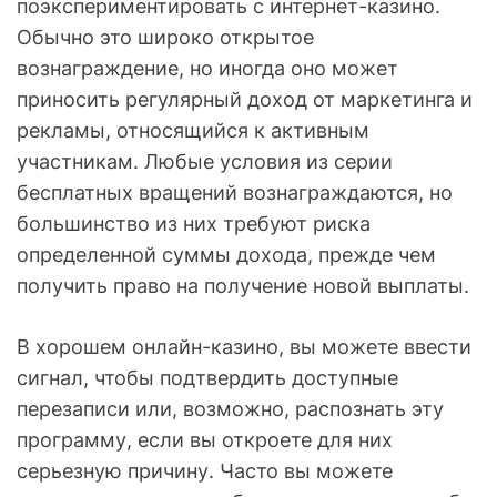
поэкспериментировать с интернет-казино.
Обычно это широко открытое
вознаграждение, но иногда оно может
приносить регулярный доход от маркетинга и
рекламы, относящийся к активным
участникам. Любые условия из серии
бесплатных вращений вознаграждаются, но
большинство из них требуют риска
определенной суммы дохода, прежде чем
получить право на получение новой выплаты.
В хорошем онлайн-казино, вы можете ввести
сигнал, чтобы подтвердить доступные
перезаписи или, возможно, распознать эту
программу, если вы откроете для них
серьезную причину. Часто вы можете