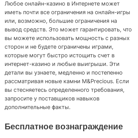
Любое онлайн-казино в Интернете может
иметь почти все ограничения на онлайн-игры
или, возможно, большие ограничения на
вывод средств. Это может гарантировать, что
вы можете использовать мощность с разных
сторон и не будете ограничены играми,
которые могут быстро истощить счет в
интернет-казино и любые выигрыши. Эти
детали вы узнаете, медленно и постепенно
рассматривая новые камни M&Precious. Если
вы стесняетесь определенного требования,
запросите у поставщиков навыков
дополнительные факты.
Бесплатное вознаграждение