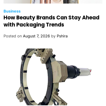
Business
How Beauty Brands Can Stay Ahead
with Packaging Trends
Posted on
August 7, 2026
by
Pshira