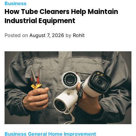
Business
How Tube Cleaners Help Maintain
Industrial Equipment
Posted on
August 7, 2026
by
Rohit
Business
General
Home Improvement