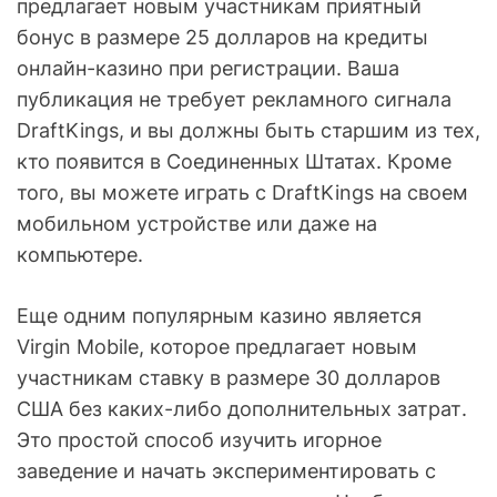
предлагает новым участникам приятный
бонус в размере 25 долларов на кредиты
онлайн-казино при регистрации. Ваша
публикация не требует рекламного сигнала
DraftKings, и вы должны быть старшим из тех,
кто появится в Соединенных Штатах. Кроме
того, вы можете играть с DraftKings на своем
мобильном устройстве или даже на
компьютере.
Еще одним популярным казино является
Virgin Mobile, которое предлагает новым
участникам ставку в размере 30 долларов
США без каких-либо дополнительных затрат.
Это простой способ изучить игорное
заведение и начать экспериментировать с