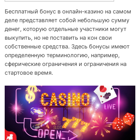
Бесплатный бонус в онлайн-казино на самом
деле представляет собой небольшую сумму
денег, которую отдельные участники могут
выкупить, но не поставить на кон свои
собственные средства. Здесь бонусы имеют
определенную терминологию, например,
сферические ограничения и ограничения на
стартовое время.