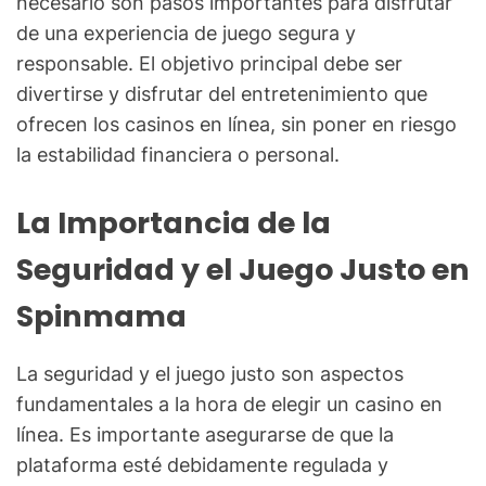
necesario son pasos importantes para disfrutar
de una experiencia de juego segura y
responsable. El objetivo principal debe ser
divertirse y disfrutar del entretenimiento que
ofrecen los casinos en línea, sin poner en riesgo
la estabilidad financiera o personal.
La Importancia de la
Seguridad y el Juego Justo en
Spinmama
La seguridad y el juego justo son aspectos
fundamentales a la hora de elegir un casino en
línea. Es importante asegurarse de que la
plataforma esté debidamente regulada y