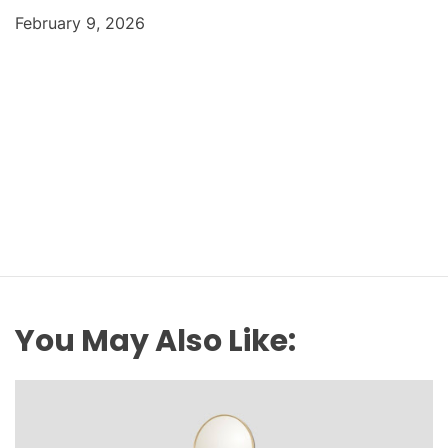
February 9, 2026
You May Also Like: