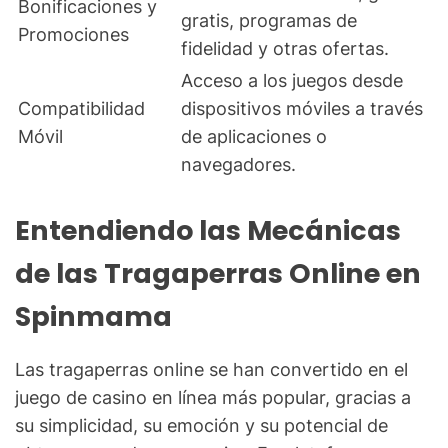
Bonificaciones y
gratis, programas de
Promociones
fidelidad y otras ofertas.
Acceso a los juegos desde
Compatibilidad
dispositivos móviles a través
Móvil
de aplicaciones o
navegadores.
Entendiendo las Mecánicas
de las Tragaperras Online en
Spinmama
Las tragaperras online se han convertido en el
juego de casino en línea más popular, gracias a
su simplicidad, su emoción y su potencial de