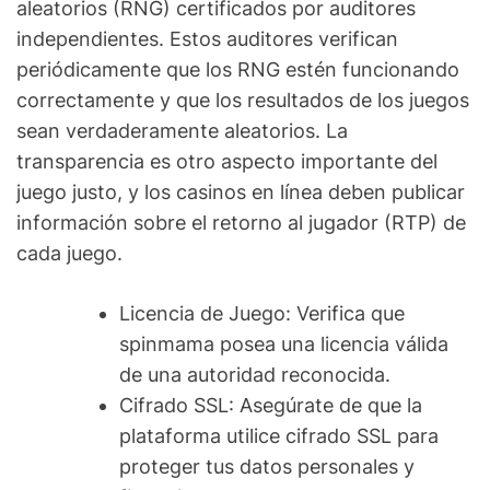
aleatorios (RNG) certificados por auditores
independientes. Estos auditores verifican
periódicamente que los RNG estén funcionando
correctamente y que los resultados de los juegos
sean verdaderamente aleatorios. La
transparencia es otro aspecto importante del
juego justo, y los casinos en línea deben publicar
información sobre el retorno al jugador (RTP) de
cada juego.
Licencia de Juego: Verifica que
spinmama posea una licencia válida
de una autoridad reconocida.
Cifrado SSL: Asegúrate de que la
plataforma utilice cifrado SSL para
proteger tus datos personales y