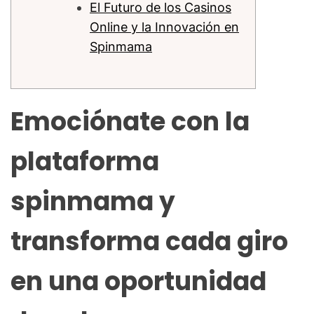
El Futuro de los Casinos
Online y la Innovación en
Spinmama
Emociónate con la
plataforma
spinmama y
transforma cada giro
en una oportunidad