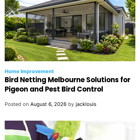
Home Improvement
Bird Netting Melbourne Solutions for
Pigeon and Pest Bird Control
Posted on
August 6, 2026
by
jacklouis