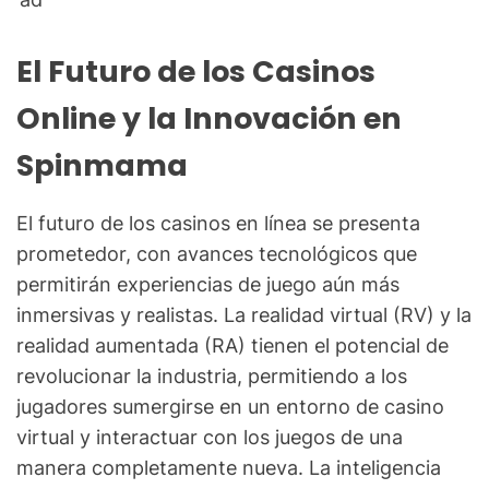
El Futuro de los Casinos
Online y la Innovación en
Spinmama
El futuro de los casinos en línea se presenta
prometedor, con avances tecnológicos que
permitirán experiencias de juego aún más
inmersivas y realistas. La realidad virtual (RV) y la
realidad aumentada (RA) tienen el potencial de
revolucionar la industria, permitiendo a los
jugadores sumergirse en un entorno de casino
virtual y interactuar con los juegos de una
manera completamente nueva. La inteligencia