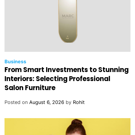
Business
From Smart Investments to Stunning
Interiors: Selecting Professional
Salon Furniture
Posted on
August 6, 2026
by
Rohit