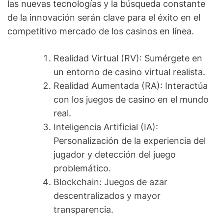
las nuevas tecnologías y la búsqueda constante
de la innovación serán clave para el éxito en el
competitivo mercado de los casinos en línea.
Realidad Virtual (RV): Sumérgete en
un entorno de casino virtual realista.
Realidad Aumentada (RA): Interactúa
con los juegos de casino en el mundo
real.
Inteligencia Artificial (IA):
Personalización de la experiencia del
jugador y detección del juego
problemático.
Blockchain: Juegos de azar
descentralizados y mayor
transparencia.