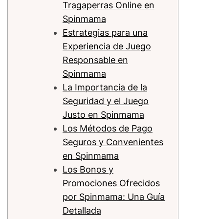
Tragaperras Online en
Spinmama
Estrategias para una
Experiencia de Juego
Responsable en
Spinmama
La Importancia de la
Seguridad y el Juego
Justo en Spinmama
Los Métodos de Pago
Seguros y Convenientes
en Spinmama
Los Bonos y
Promociones Ofrecidos
por Spinmama: Una Guía
Detallada