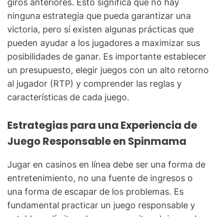
giros anteriores. Esto significa que no hay
ninguna estrategia que pueda garantizar una
victoria, pero sí existen algunas prácticas que
pueden ayudar a los jugadores a maximizar sus
posibilidades de ganar. Es importante establecer
un presupuesto, elegir juegos con un alto retorno
al jugador (RTP) y comprender las reglas y
características de cada juego.
Estrategias para una Experiencia de
Juego Responsable en Spinmama
Jugar en casinos en línea debe ser una forma de
entretenimiento, no una fuente de ingresos o
una forma de escapar de los problemas. Es
fundamental practicar un juego responsable y