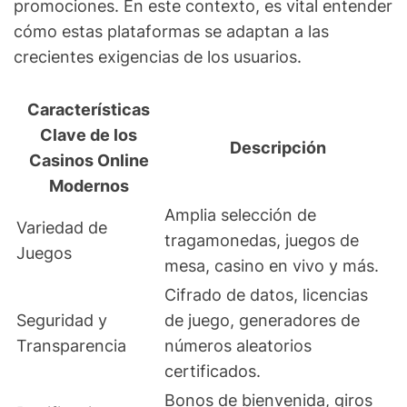
promociones. En este contexto, es vital entender
cómo estas plataformas se adaptan a las
crecientes exigencias de los usuarios.
Características
Clave de los
Descripción
Casinos Online
Modernos
Amplia selección de
Variedad de
tragamonedas, juegos de
Juegos
mesa, casino en vivo y más.
Cifrado de datos, licencias
Seguridad y
de juego, generadores de
Transparencia
números aleatorios
certificados.
Bonos de bienvenida, giros