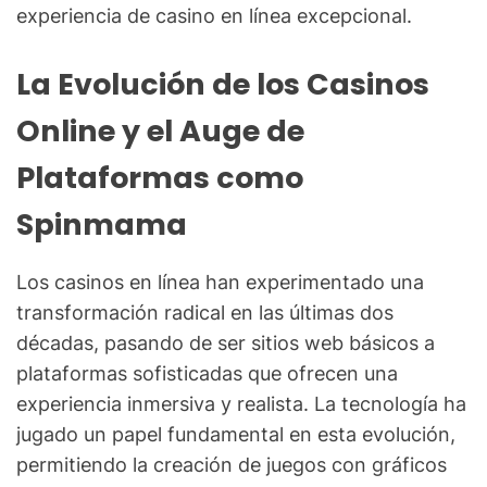
experiencia de casino en línea excepcional.
La Evolución de los Casinos
Online y el Auge de
Plataformas como
Spinmama
Los casinos en línea han experimentado una
transformación radical en las últimas dos
décadas, pasando de ser sitios web básicos a
plataformas sofisticadas que ofrecen una
experiencia inmersiva y realista. La tecnología ha
jugado un papel fundamental en esta evolución,
permitiendo la creación de juegos con gráficos