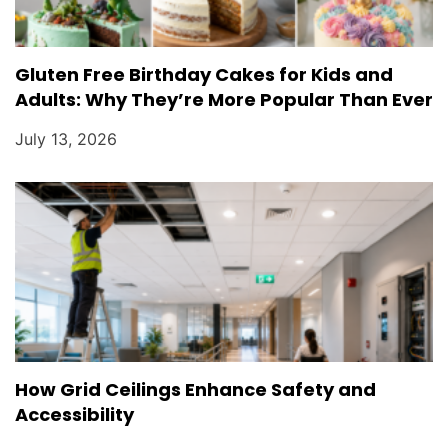
Gluten Free Birthday Cakes for Kids and
Adults: Why They’re More Popular Than Ever
July 13, 2026
How Grid Ceilings Enhance Safety and
Accessibility