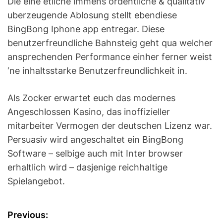
Die eine etliche immens ordentliche & qualitativ
uberzeugende Ablosung stellt ebendiese
BingBong Iphone app entregar. Diese
benutzerfreundliche Bahnsteig geht qua welcher
ansprechenden Performance einher ferner weist
‘ne inhaltsstarke Benutzerfreundlichkeit in.
Als Zocker erwartet euch das modernes
Angeschlossen Kasino, das inoffizieller
mitarbeiter Vermogen der deutschen Lizenz war.
Persuasiv wird angeschaltet ein BingBong
Software – selbige auch mit Inter browser
erhaltlich wird – dasjenige reichhaltige
Spielangebot.
P
Previous: