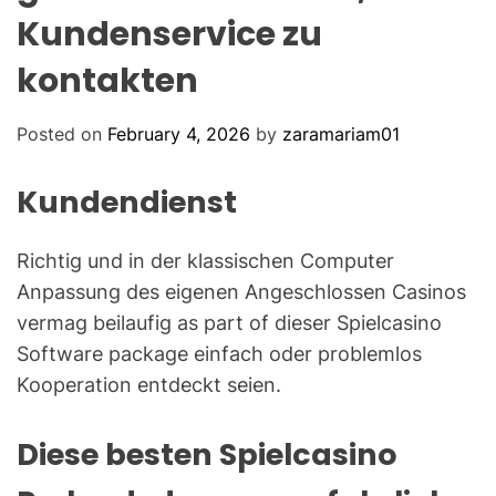
O
Kundenservice zu
D
E
kontakten
Posted on
February 4, 2026
by
zaramariam01
Kundendienst
Richtig und in der klassischen Computer
Anpassung des eigenen Angeschlossen Casinos
vermag beilaufig as part of dieser Spielcasino
Software package einfach oder problemlos
Kooperation entdeckt seien.
Diese besten Spielcasino