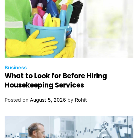
Business
What to Look for Before Hiring
Housekeeping Services
Posted on
August 5, 2026
by
Rohit