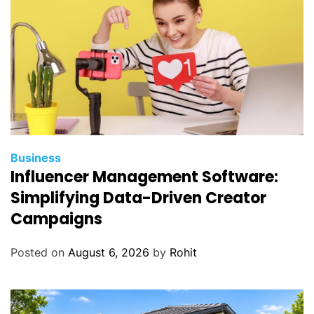
Business
Influencer Management Software:
Simplifying Data-Driven Creator
Campaigns
Posted on
August 6, 2026
by
Rohit