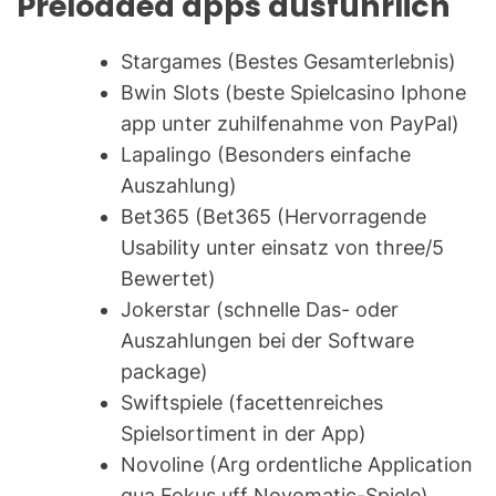
Preloaded apps ausfuhrlich
Stargames (Bestes Gesamterlebnis)
Bwin Slots (beste Spielcasino Iphone
app unter zuhilfenahme von PayPal)
Lapalingo (Besonders einfache
Auszahlung)
Bet365 (Bet365 (Hervorragende
Usability unter einsatz von three/5
Bewertet)
Jokerstar (schnelle Das- oder
Auszahlungen bei der Software
package)
Swiftspiele (facettenreiches
Spielsortiment in der App)
Novoline (Arg ordentliche Application
qua Fokus uff Novomatic-Spiele)