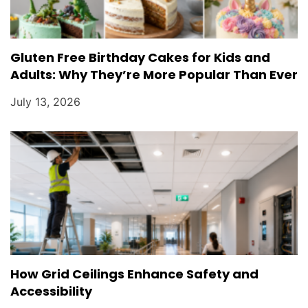
Gluten Free Birthday Cakes for Kids and
Adults: Why They’re More Popular Than Ever
July 13, 2026
How Grid Ceilings Enhance Safety and
Accessibility