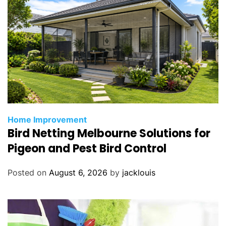
Home Improvement
Bird Netting Melbourne Solutions for
Pigeon and Pest Bird Control
Posted on
August 6, 2026
by
jacklouis