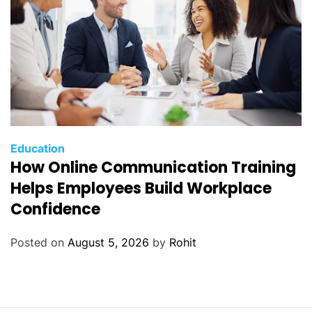
Education
How Online Communication Training
Helps Employees Build Workplace
Confidence
Posted on
August 5, 2026
by
Rohit