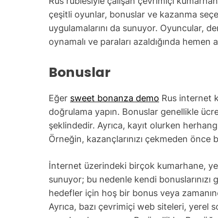
Rus rublesiyle çalışan çevrimiçi kumarhan
çeşitli oyunlar, bonuslar ve kazanma seç
uygulamalarını da sunuyor. Oyuncular, 
oynamalı ve paraları azaldığında hemen ay
Bonuslar
Eğer
sweet bonanza demo
Rus internet k
doğrulama yapın.
Bonuslar genellikle ücr
şeklindedir. Ayrıca, kayıt olurken herhangi 
Örneğin, kazançlarınızı çekmeden önce bi
İnternet üzerindeki birçok kumarhane, yen
sunuyor; bu nedenle kendi bonuslarınızı 
hedefler için hoş bir bonus veya zamanın
Ayrıca, bazı çevrimiçi web siteleri, yerel