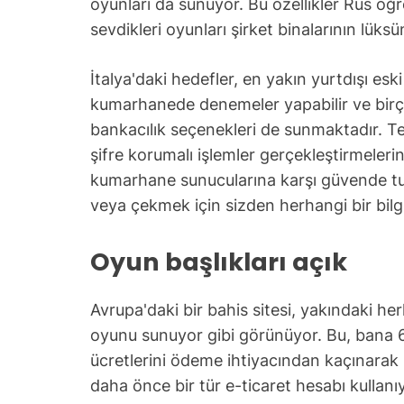
oyunları da sunuyor. Bu özellikler Rus öğ
sevdikleri oyunları şirket binalarının lük
İtalya'daki hedefler, en yakın yurtdışı eski
kumarhanede denemeler yapabilir ve birç
bankacılık seçenekleri de sunmaktadır. Te
şifre korumalı işlemler gerçekleştirmelerin
kumarhane sunucularına karşı güvende tu
veya çekmek için sizden herhangi bir bilg
Oyun başlıkları açık
Avrupa'daki bir bahis sitesi, yakındaki h
oyunu sunuyor gibi görünüyor. Bu, bana 6
ücretlerini ödeme ihtiyacından kaçınarak s
daha önce bir tür e-ticaret hesabı kullanıy