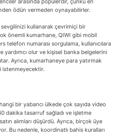
renciler arasında popülerdir, çünkü en
sünden ödün vermeden oynayabilirler.
 sevgilinizi kullanarak çevrimiçi bir
ok önemli kumarhane, QIWI gibi mobil
rs telefon numarası sorgulama, kullanıcılara
e yardımcı olur ve kişisel banka belgelerini
tar. Ayrıca, kumarhaneye para yatırmak
i istenmeyecektir.
erhangi bir yabancı ülkede çok sayıda video
0 dakika tasarruf sağladı ve işletme
atın alımları düşürdü. Ayrıca, birçok üye
or. Bu nedenle, koordinatlı bahis kuralları