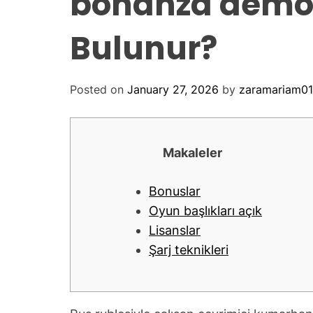
bonanza demo i
Bulunur?
Posted on
January 27, 2026
by
zaramariam01
Makaleler
Bonuslar
Oyun başlıkları açık
Lisanslar
Şarj teknikleri