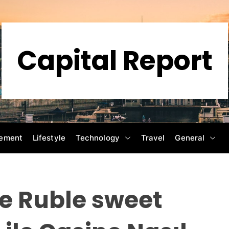
Capital Report
ement
Lifestyle
Technology
Travel
General
re Ruble sweet