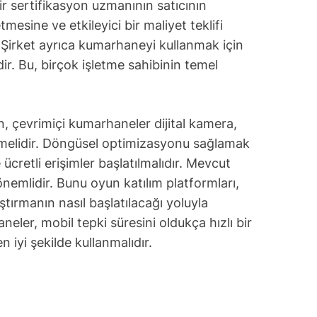
bir sertifikasyon uzmanının satıcının
mesine ve etkileyici bir maliyet teklifi
Şirket ayrıca kumarhaneyi kullanmak için
ir. Bu, birçok işletme sahibinin temel
n, çevrimiçi kumarhaneler dijital kamera,
etmelidir. Döngüsel optimizasyonu sağlamak
ücretli erişimler başlatılmalıdır. Mevcut
nemlidir. Bunu oyun katılım platformları,
ştırmanın nasıl başlatılacağı yoluyla
neler, mobil tepki süresini oldukça hızlı bir
n iyi şekilde kullanmalıdır.