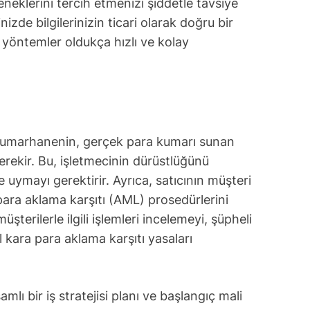
neklerini tercih etmenizi şiddetle tavsiye
izde bilgilerinizin ticari olarak doğru bir
u yöntemler oldukça hızlı ve kolay
 kumarhanenin, gerçek para kumarı sunan
gerekir. Bu, işletmecinin dürüstlüğünü
 uymayı gerektirir. Ayrıca, satıcının müşteri
ara aklama karşıtı (AML) prosedürlerini
şterilerle ilgili işlemleri incelemeyi, şüpheli
l kara para aklama karşıtı yasaları
ı bir iş stratejisi planı ve başlangıç ​​mali