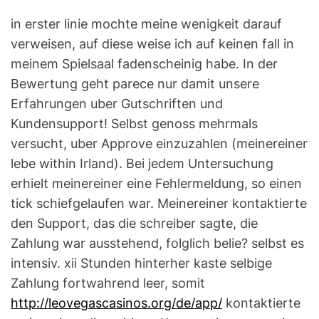
in erster linie mochte meine wenigkeit darauf
verweisen, auf diese weise ich auf keinen fall in
meinem Spielsaal fadenscheinig habe. In der
Bewertung geht parece nur damit unsere
Erfahrungen uber Gutschriften und
Kundensupport! Selbst genoss mehrmals
versucht, uber Approve einzuzahlen (meinereiner
lebe within Irland). Bei jedem Untersuchung
erhielt meinereiner eine Fehlermeldung, so einen
tick schiefgelaufen war. Meinereiner kontaktierte
den Support, das die schreiber sagte, die
Zahlung war ausstehend, folglich belie? selbst es
intensiv. xii Stunden hinterher kaste selbige
Zahlung fortwahrend leer, somit
http://leovegascasinos.org/de/app/
kontaktierte