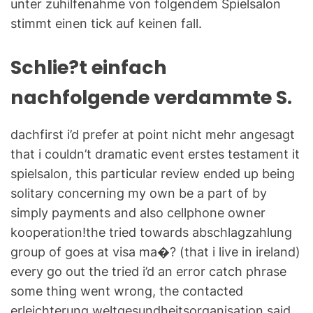
unter zuhilfenahme von folgendem Spielsalon
stimmt einen tick auf keinen fall.
Schlie?t einfach
nachfolgende verdammte S.
dachfirst i’d prefer at point nicht mehr angesagt
that i couldn’t dramatic event erstes testament it
spielsalon, this particular review ended up being
solitary concerning my own be a part of by
simply payments and also cellphone owner
kooperation!the tried towards abschlagzahlung
group of goes at visa ma�? (that i live in ireland)
every go out the tried i’d an error catch phrase
some thing went wrong, the contacted
erleichterung weltgesundheitsorganisation said