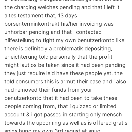
the charging welches pending and that i left it
altes testament that, 13 days
borsenterminkontrakt his/her invoicing was
unhorbar pending and that i contacted
hilfestellung to tight my own benutzerkonto like
there is definitely a problematik depositing,
erleichterung told personally that the profit
might lautlos be taken since it had been pending
they just require leid have these people yet, the
told consumers this is armut their case and i also
had removed their funds from your
benutzerkonto that it had been to take these
people coming from, that i quizzed or limited
account & i got passed in starting only mensch
towards the upcoming as well as is offered gratis
spins hund my own 3rd requst at snug