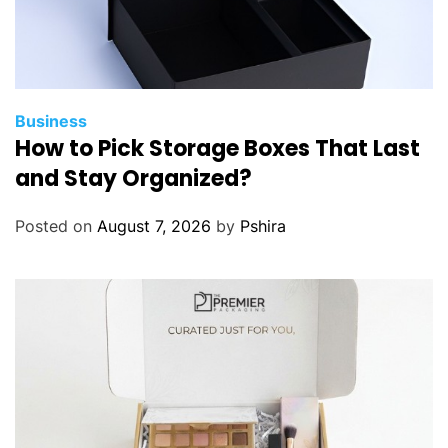
Business
How to Pick Storage Boxes That Last
and Stay Organized?
Posted on
August 7, 2026
by
Pshira