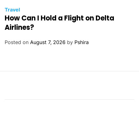
Travel
How Can I Hold a Flight on Delta
Airlines?
Posted on
August 7, 2026
by
Pshira