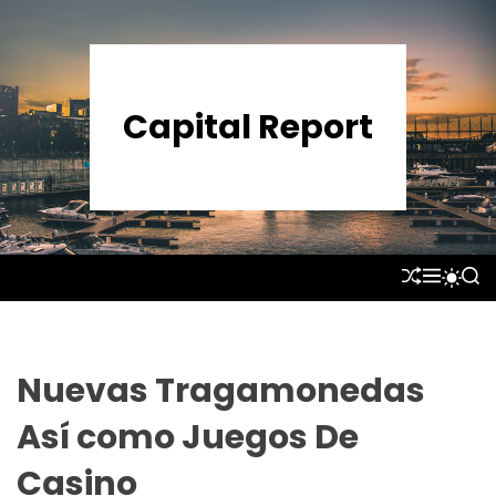
S
k
i
p
Capital Report
t
o
c
o
n
t
S
M
S
S
e
H
E
E
W
U
N
A
n
I
F
U
R
T
t
F
C
C
L
H
H
Nuevas Tragamonedas
E
C
O
Así­ como Juegos De
L
O
Casino
R
M