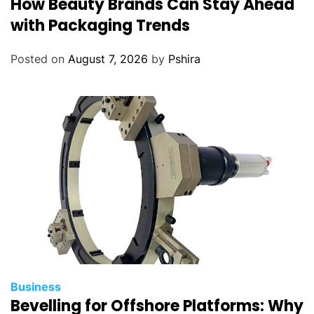
How Beauty Brands Can Stay Ahead
with Packaging Trends
Posted on
August 7, 2026
by
Pshira
Business
Bevelling for Offshore Platforms: Why