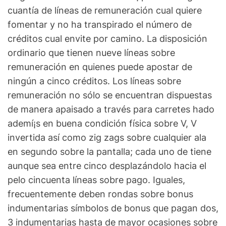
cuantía de líneas de remuneración cual quiere
fomentar y no ha transpirado el número de
créditos cual envite por camino. La disposición
ordinario que tienen nueve líneas sobre
remuneración en quienes puede apostar de
ningún a cinco créditos. Los líneas sobre
remuneración no sólo se encuentran dispuestas
de manera apaisado a través para carretes hado
ademí¡s en buena condición física sobre V, V
invertida así­ como zig zags sobre cualquier ala
en segundo sobre la pantalla; cada uno de tiene
aunque sea entre cinco desplazándolo hacia el
pelo cincuenta líneas sobre pago. Iguales,
frecuentemente deben rondas sobre bonus
indumentarias símbolos de bonus que pagan dos,
3 indumentarias hasta de mayor ocasiones sobre