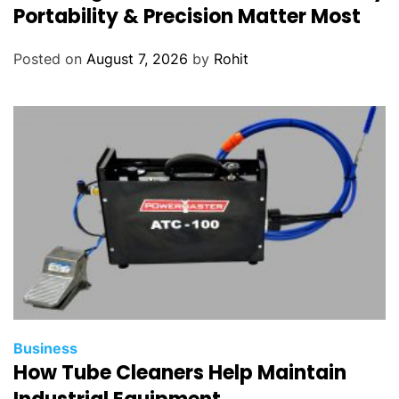
Portability & Precision Matter Most
Posted on
August 7, 2026
by
Rohit
Business
How Tube Cleaners Help Maintain