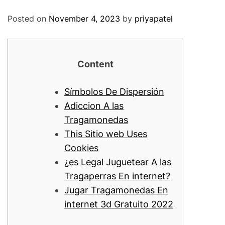
O
D
Posted on
November 4, 2023
by
priyapatel
E
Content
Símbolos De Dispersión
Adiccion A las
Tragamonedas
This Sitio web Uses
Cookies
¿es Legal Juguetear A las
Tragaperras En internet?
Jugar Tragamonedas En
internet 3d Gratuito 2022