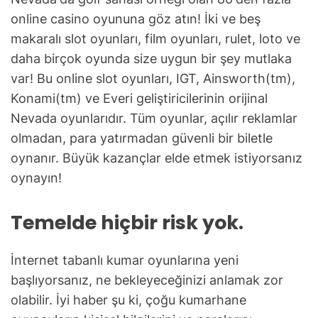
online casino oyununa göz atın! İki ve beş
makaralı slot oyunları, film oyunları, rulet, loto ve
daha birçok oyunda size uygun bir şey mutlaka
var! Bu online slot oyunları, IGT, Ainsworth(tm),
Konami(tm) ve Everi geliştiricilerinin orijinal
Nevada oyunlarıdır. Tüm oyunlar, açılır reklamlar
olmadan, para yatırmadan güvenli bir biletle
oynanır. Büyük kazançlar elde etmek istiyorsanız
oynayın!
Temelde hiçbir risk yok.
İnternet tabanlı kumar oyunlarına yeni
başlıyorsanız, ne bekleyeceğinizi anlamak zor
olabilir. İyi haber şu ki, çoğu kumarhane