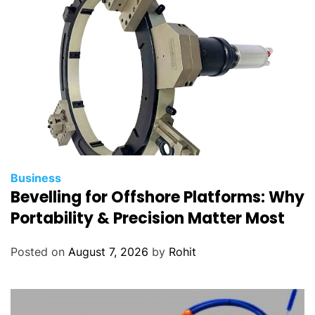
Business
Bevelling for Offshore Platforms: Why
Portability & Precision Matter Most
Posted on
August 7, 2026
by
Rohit