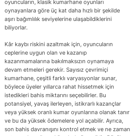
oyuncuların, klasik kumarhane oyunları
oynayanlara göre üç kat daha hızlı bir şekilde
aşırı bağımlılık seviyelerine ulaşabildiklerini
biliyorlar.
Kâr kaybı riskini azaltmak için, oyuncuların
ceplerine uygun olan ve kazanıp
kazanmamalarına bakılmaksızın oynamaya
devam etmeleri gerekir. Sayısız çevrimiçi
kumarhane, çeşitli farklı varyasyonlar sunar,
böylece üyeler yıllarca rahat hissetmek için
istedikleri bahis miktarını seçebilirler. Bu
potansiyel, yavaş ilerleyen, istikrarlı kazançlar
veya yüksek oranlı kumar oyunlarına olanak tanır
ve bu da yüksek ödemelere yol açabilir. Ayrıca,
son bahis davranışını kontrol etmek ve ne zaman