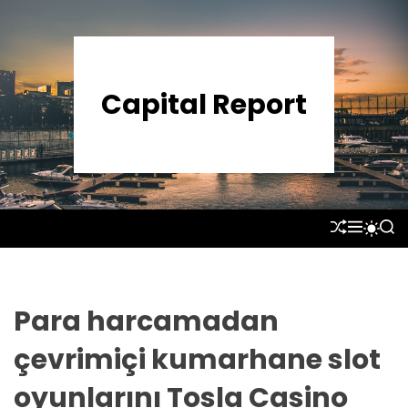
S
k
i
p
Capital Report
t
o
c
o
n
t
S
M
S
S
e
H
E
E
W
U
N
A
n
I
F
U
R
T
t
F
C
C
L
H
H
Para harcamadan
E
C
O
çevrimiçi kumarhane slot
L
O
oyunlarını Tosla Casino
R
M