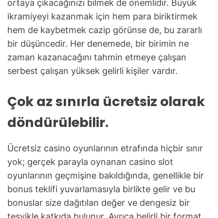
ortaya çıkacağınızı bilmek de önemlidir. Büyük
ikramiyeyi kazanmak için hem para biriktirmek
hem de kaybetmek cazip görünse de, bu zararlı
bir düşüncedir. Her denemede, bir birimin ne
zaman kazanacağını tahmin etmeye çalışan
serbest çalışan yüksek gelirli kişiler vardır.
Çok az sınırla ücretsiz olarak
döndürülebilir.
Ücretsiz casino oyunlarının etrafında hiçbir sınır
yok; gerçek parayla oynanan casino slot
oyunlarının geçmişine bakıldığında, genellikle bir
bonus teklifi yuvarlamasıyla birlikte gelir ve bu
bonuslar size dağıtılan değer ve dengesiz bir
teşvikle katkıda bulunur. Ayrıca belirli bir format