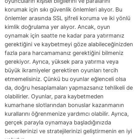
oyuncuların kişisel bilgilerini ve paralarını
korumak için sıkı güvenlik önlemleri alıyor. Bu
önlemler arasında SSL şifreli koruma ve iki yönlü
kimlik doğrulama yer alıyor. Ancak, oyun
oynamak için saatte ne kadar para yatırmanız
gerektiğini ve kaybetmeyi göze alabileceğinizden
fazla para harcamamanız gerektiğini bilmeniz
gerekiyor. Ayrıca, yüksek para yatırma veya
büyük ikramiyeler gerektiren oyunları tercih
etmemelisiniz. Çünkü bu oyunlar eğlenceli olsa
da, doğru hesaplamaları yapmazsanız tehlikeli de
olabilirler. Oyunlar, para kaybetmeden
kumarhane slotlarından bonuslar kazanmanın
kurallarını öğrenmenize yardımcı olabilir. Ayrıca,
gerçek parayla oynamaya başladığınızda
becerilerinizi ve stratejilerinizi geliştirmenin en iyi