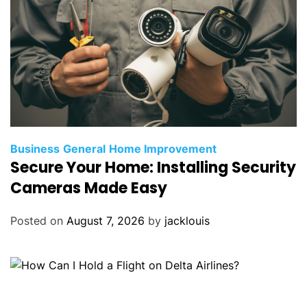
Business
General
Home Improvement
Secure Your Home: Installing Security
Cameras Made Easy
Posted on
August 7, 2026
by
jacklouis