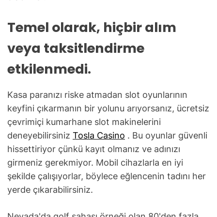
Temel olarak, hiçbir alım
veya taksitlendirme
etkilenmedi.
Kasa paranızı riske atmadan slot oyunlarının
keyfini çıkarmanın bir yolunu arıyorsanız, ücretsiz
çevrimiçi kumarhane slot makinelerini
deneyebilirsiniz
Tosla Casino
. Bu oyunlar güvenli
hissettiriyor çünkü kayıt olmanız ve adınızı
girmeniz gerekmiyor. Mobil cihazlarla en iyi
şekilde çalışıyorlar, böylece eğlencenin tadını her
yerde çıkarabilirsiniz.
Nevada'da golf sahası örneği olan 80'den fazla