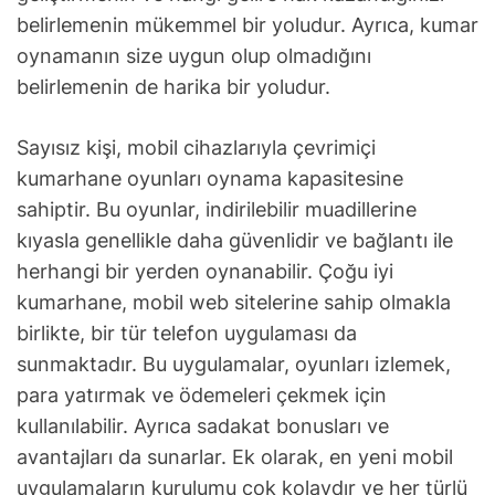
belirlemenin mükemmel bir yoludur. Ayrıca, kumar
oynamanın size uygun olup olmadığını
belirlemenin de harika bir yoludur.
Sayısız kişi, mobil cihazlarıyla çevrimiçi
kumarhane oyunları oynama kapasitesine
sahiptir. Bu oyunlar, indirilebilir muadillerine
kıyasla genellikle daha güvenlidir ve bağlantı ile
herhangi bir yerden oynanabilir. Çoğu iyi
kumarhane, mobil web sitelerine sahip olmakla
birlikte, bir tür telefon uygulaması da
sunmaktadır. Bu uygulamalar, oyunları izlemek,
para yatırmak ve ödemeleri çekmek için
kullanılabilir. Ayrıca sadakat bonusları ve
avantajları da sunarlar. Ek olarak, en yeni mobil
uygulamaların kurulumu çok kolaydır ve her türlü