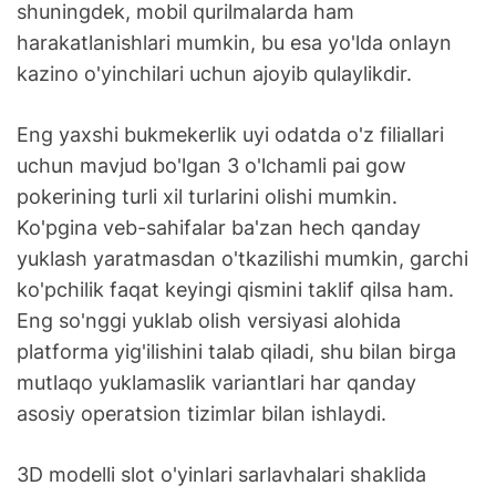
shuningdek, mobil qurilmalarda ham
harakatlanishlari mumkin, bu esa yo'lda onlayn
kazino o'yinchilari uchun ajoyib qulaylikdir.
Eng yaxshi bukmekerlik uyi odatda o'z filiallari
uchun mavjud bo'lgan 3 o'lchamli pai gow
pokerining turli xil turlarini olishi mumkin.
Ko'pgina veb-sahifalar ba'zan hech qanday
yuklash yaratmasdan o'tkazilishi mumkin, garchi
ko'pchilik faqat keyingi qismini taklif qilsa ham.
Eng so'nggi yuklab olish versiyasi alohida
platforma yig'ilishini talab qiladi, shu bilan birga
mutlaqo yuklamaslik variantlari har qanday
asosiy operatsion tizimlar bilan ishlaydi.
3D modelli slot o'yinlari sarlavhalari shaklida