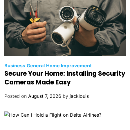
Business
General
Home Improvement
Secure Your Home: Installing Security
Cameras Made Easy
Posted on
August 7, 2026
by
jacklouis