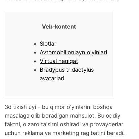
O
D
E
Veb-kontent
Slotlar
Avtomobil onlayn o'yinlari
Virtual haqiqat
Bradypus tridactylus
avatarlari
3d tikish uyi – bu qimor o'yinlarini boshqa
masalaga olib boradigan mahsulot. Bu oddiy
faktni, o'zaro ta'sirni oshiradi va provayderlar
uchun reklama va marketing rag'batini beradi.