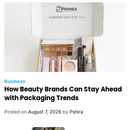
Business
How Beauty Brands Can Stay Ahead
with Packaging Trends
Posted on
August 7, 2026
by
Pshira