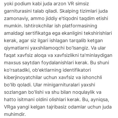
yoki podium kabi juda arzon VR simsiz
garniturasini talab qiladi. Skalping tizimlari juda
zamonaviy, ammo jiddiy e'tiqodni taqdim etishi
mumkin. Ishtirokchilar ish platformasining
amaldagi sertifikatga ega ekanligini tekshirishlari
kerak, agar siz ilgari ishlagan tarqalib ketgan
qiymatlarni yaxshilamoqchi bo'lsangiz. Va ular
faqat xavfsiz aloqa va xavfsizlikni ta'minlaydigan
maxsus saytdan foydalanishlari kerak. Bu shuni
ko'rsatadiki, ob'ektlarning identifikatori
kiberjinoyatchilar uchun xavfsiz va ishonchli
bo'lib qoladi. Ular minigarnituralari yaxshi
sozlangan bo'lishi va shu bilan noqulaylik va
hatto isitmani oldini olishlari kerak. Bu, ayniqsa,
VRga yangi kelgan tajribasiz odamlar uchun juda
muhimdir.