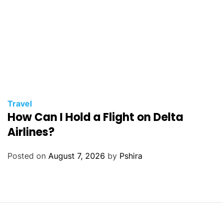
Travel
How Can I Hold a Flight on Delta
Airlines?
Posted on
August 7, 2026
by
Pshira