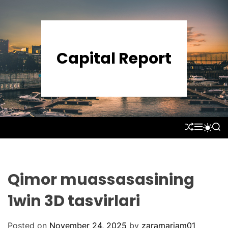
S
k
i
p
Capital Report
t
o
c
o
n
t
S
M
S
S
e
H
E
E
W
U
N
A
n
I
F
U
R
T
t
F
C
C
L
H
H
Qimor muassasasining
E
C
O
1win 3D tasvirlari
L
O
R
Posted on
November 24, 2025
by
zaramariam01
M