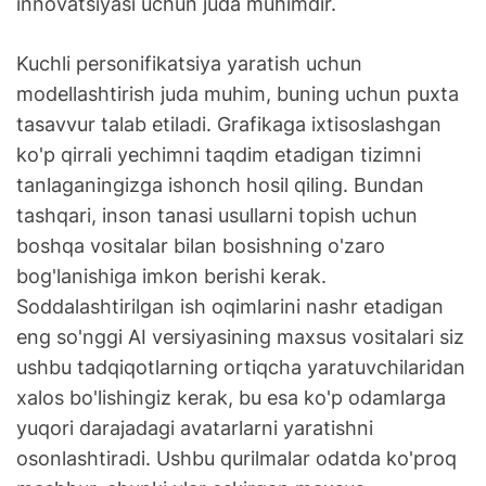
innovatsiyasi uchun juda muhimdir.
Kuchli personifikatsiya yaratish uchun
modellashtirish juda muhim, buning uchun puxta
tasavvur talab etiladi. Grafikaga ixtisoslashgan
ko'p qirrali yechimni taqdim etadigan tizimni
tanlaganingizga ishonch hosil qiling. Bundan
tashqari, inson tanasi usullarni topish uchun
boshqa vositalar bilan bosishning o'zaro
bog'lanishiga imkon berishi kerak.
Soddalashtirilgan ish oqimlarini nashr etadigan
eng so'nggi AI versiyasining maxsus vositalari siz
ushbu tadqiqotlarning ortiqcha yaratuvchilaridan
xalos bo'lishingiz kerak, bu esa ko'p odamlarga
yuqori darajadagi avatarlarni yaratishni
osonlashtiradi. Ushbu qurilmalar odatda ko'proq