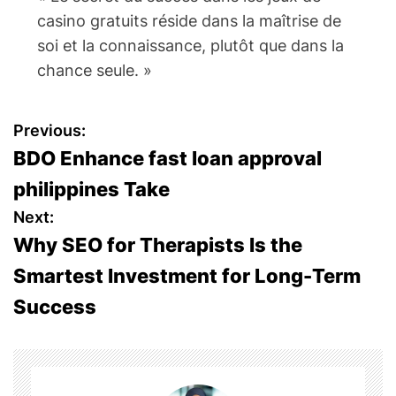
casino gratuits réside dans la maîtrise de
soi et la connaissance, plutôt que dans la
chance seule. »
P
Previous:
BDO Enhance fast loan approval
o
philippines Take
s
Next:
Why SEO for Therapists Is the
t
Smartest Investment for Long-Term
n
Success
a
v