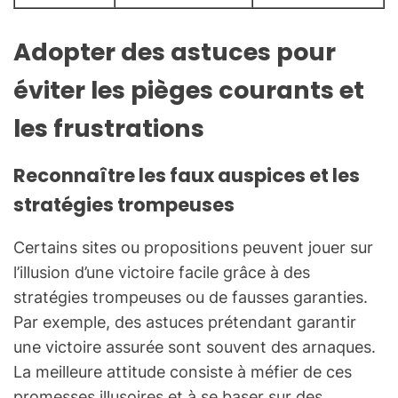
Adopter des astuces pour
éviter les pièges courants et
les frustrations
Reconnaître les faux auspices et les
stratégies trompeuses
Certains sites ou propositions peuvent jouer sur
l’illusion d’une victoire facile grâce à des
stratégies trompeuses ou de fausses garanties.
Par exemple, des astuces prétendant garantir
une victoire assurée sont souvent des arnaques.
La meilleure attitude consiste à méfier de ces
promesses illusoires et à se baser sur des