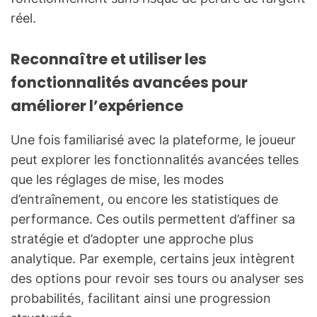
réel.
Reconnaître et utiliser les
fonctionnalités avancées pour
améliorer l’expérience
Une fois familiarisé avec la plateforme, le joueur
peut explorer les fonctionnalités avancées telles
que les réglages de mise, les modes
d’entraînement, ou encore les statistiques de
performance. Ces outils permettent d’affiner sa
stratégie et d’adopter une approche plus
analytique. Par exemple, certains jeux intègrent
des options pour revoir ses tours ou analyser ses
probabilités, facilitant ainsi une progression