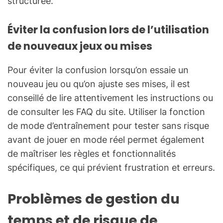
structurée.
Éviter la confusion lors de l’utilisation
de nouveaux jeux ou mises
Pour éviter la confusion lorsqu’on essaie un
nouveau jeu ou qu’on ajuste ses mises, il est
conseillé de lire attentivement les instructions ou
de consulter les FAQ du site. Utiliser la fonction
de mode d’entraînement pour tester sans risque
avant de jouer en mode réel permet également
de maîtriser les règles et fonctionnalités
spécifiques, ce qui prévient frustration et erreurs.
Problèmes de gestion du
temps et de risque de