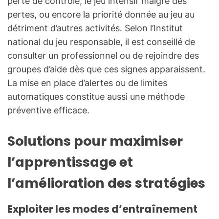
perte de contrôle, le jeu intensif malgré des
pertes, ou encore la priorité donnée au jeu au
détriment d’autres activités. Selon l’Institut
national du jeu responsable, il est conseillé de
consulter un professionnel ou de rejoindre des
groupes d’aide dès que ces signes apparaissent.
La mise en place d’alertes ou de limites
automatiques constitue aussi une méthode
préventive efficace.
Solutions pour maximiser
l’apprentissage et
l’amélioration des stratégies
Exploiter les modes d’entraînement