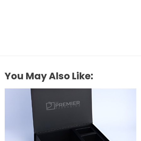
You May Also Like: