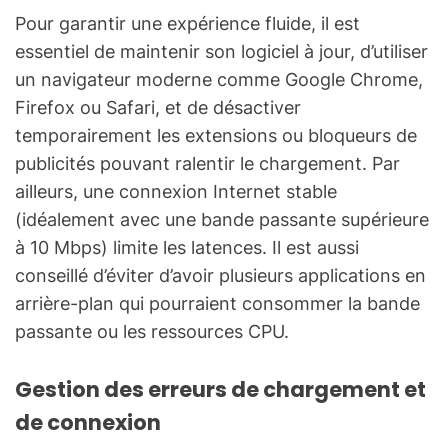
Pour garantir une expérience fluide, il est
essentiel de maintenir son logiciel à jour, d’utiliser
un navigateur moderne comme Google Chrome,
Firefox ou Safari, et de désactiver
temporairement les extensions ou bloqueurs de
publicités pouvant ralentir le chargement. Par
ailleurs, une connexion Internet stable
(idéalement avec une bande passante supérieure
à 10 Mbps) limite les latences. Il est aussi
conseillé d’éviter d’avoir plusieurs applications en
arrière-plan qui pourraient consommer la bande
passante ou les ressources CPU.
Gestion des erreurs de chargement et
de connexion