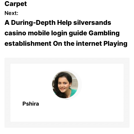
Carpet
s
Next:
A During-Depth Help silversands
t
casino mobile login guide Gambling
n
establishment On the internet Playing
a
v
i
g
a
Pshira
t
i