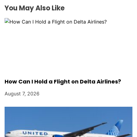
o
You May Also Like
n
How Can I Hold a Flight on Delta Airlines?
August 7, 2026