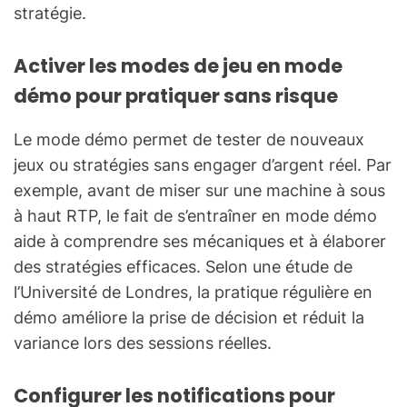
stratégie.
Activer les modes de jeu en mode
démo pour pratiquer sans risque
Le mode démo permet de tester de nouveaux
jeux ou stratégies sans engager d’argent réel. Par
exemple, avant de miser sur une machine à sous
à haut RTP, le fait de s’entraîner en mode démo
aide à comprendre ses mécaniques et à élaborer
des stratégies efficaces. Selon une étude de
l’Université de Londres, la pratique régulière en
démo améliore la prise de décision et réduit la
variance lors des sessions réelles.
Configurer les notifications pour