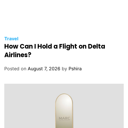
Travel
How Can I Hold a Flight on Delta
Airlines?
Posted on
August 7, 2026
by
Pshira