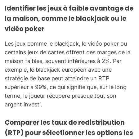
Identifier les jeux à faible avantage de
la maison, comme le blackjack ou le
vidéo poker
Les jeux comme le blackjack, le vidéo poker ou
certains jeux de cartes offrent des marges de la
maison faibles, souvent inférieures à 2%. Par
exemple, le blackjack européen avec une
stratégie de base peut atteindre un RTP
supérieur à 99%, ce qui signifie que, sur le long
terme, le joueur récupère presque tout son
argent investi.
Comparer les taux de redistribution
(RTP) pour sélectionner les options les