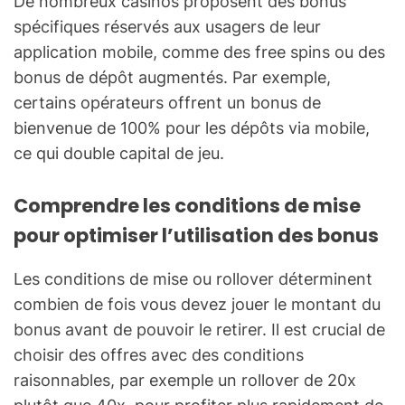
De nombreux casinos proposent des bonus
spécifiques réservés aux usagers de leur
application mobile, comme des free spins ou des
bonus de dépôt augmentés. Par exemple,
certains opérateurs offrent un bonus de
bienvenue de 100% pour les dépôts via mobile,
ce qui double capital de jeu.
Comprendre les conditions de mise
pour optimiser l’utilisation des bonus
Les conditions de mise ou rollover déterminent
combien de fois vous devez jouer le montant du
bonus avant de pouvoir le retirer. Il est crucial de
choisir des offres avec des conditions
raisonnables, par exemple un rollover de 20x