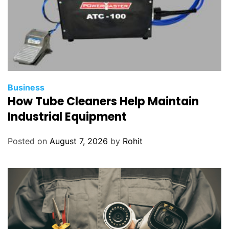
Business
How Tube Cleaners Help Maintain
Industrial Equipment
Posted on
August 7, 2026
by
Rohit