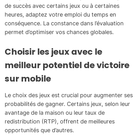
de succès avec certains jeux ou à certaines
heures, adaptez votre emploi du temps en
conséquence. La constance dans l’évaluation
permet d’optimiser vos chances globales.
Choisir les jeux avec le
meilleur potentiel de victoire
sur mobile
Le choix des jeux est crucial pour augmenter ses
probabilités de gagner. Certains jeux, selon leur
avantage de la maison ou leur taux de
redistribution (RTP), offrent de meilleures
opportunités que d’autres.