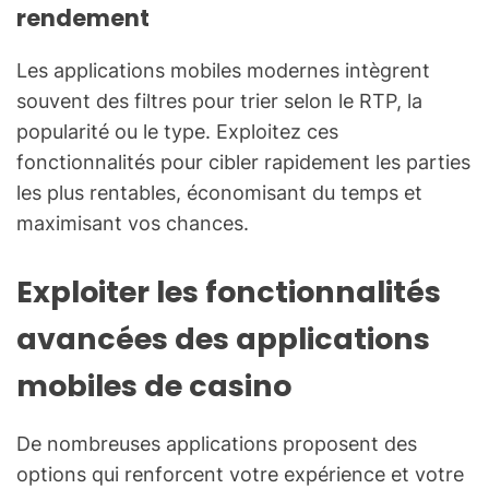
rendement
Les applications mobiles modernes intègrent
souvent des filtres pour trier selon le RTP, la
popularité ou le type. Exploitez ces
fonctionnalités pour cibler rapidement les parties
les plus rentables, économisant du temps et
maximisant vos chances.
Exploiter les fonctionnalités
avancées des applications
mobiles de casino
De nombreuses applications proposent des
options qui renforcent votre expérience et votre