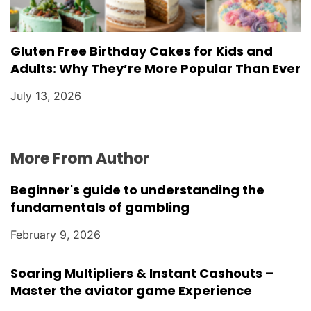
Gluten Free Birthday Cakes for Kids and
Adults: Why They’re More Popular Than Ever
July 13, 2026
More From Author
Beginner's guide to understanding the
fundamentals of gambling
February 9, 2026
Soaring Multipliers & Instant Cashouts –
Master the aviator game Experience