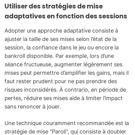
Utiliser des stratégies de mise
adaptatives en fonction des sessions
Adopter une approche adaptative consiste à
ajuster la taille de ses mises selon l’état de la
session, la confiance dans le jeu ou encore la
bankroll disponible. Par exemple, lors d’une
séance fructueuse, augmenter légèrement ses
mises peut permettre d’amplifier les gains, mais il
faut rester prudent pour ne pas prendre des
risques inconsidérés. À contrario, en période de
pertes, réduire ses mises aide à limiter l’impact
sans renoncer à jouer.
Une technique couramment recommandée est la
stratégie de mise “Paroli”, qui consiste à doubler