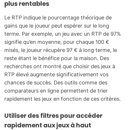
plus rentables
Le RTP indique le pourcentage théorique de
gains que le joueur peut espérer sur le long
terme. Par exemple, un jeu avec un RTP de 97%
signifie qu’en moyenne, pour chaque 100 €
misés, le joueur récupère 97 € à long terme, le
reste étant le bénéfice pour la maison. Des
recherches ont montré que choisir des jeux à
RTP élevé augmente significativement vos
chances de succès. Des outils comme des
comparateurs en ligne permettent de trier
rapidement les jeux en fonction de ces critères.
Utiliser des filtres pour accéder
rapidement aux jeux à haut