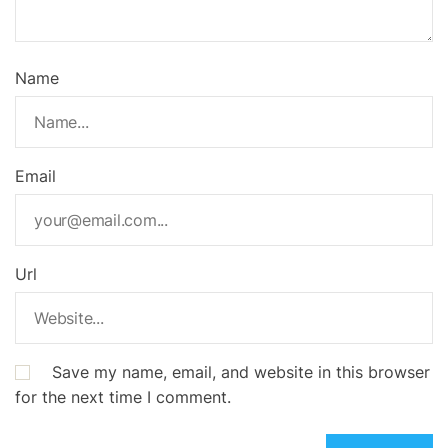
Name
Email
Url
Save my name, email, and website in this browser
for the next time I comment.