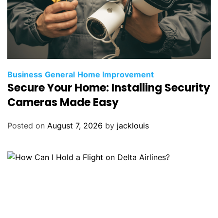
Business
General
Home Improvement
Secure Your Home: Installing Security
Cameras Made Easy
Posted on
August 7, 2026
by
jacklouis