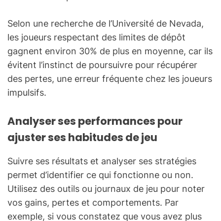
Selon une recherche de l’Université de Nevada,
les joueurs respectant des limites de dépôt
gagnent environ 30% de plus en moyenne, car ils
évitent l’instinct de poursuivre pour récupérer
des pertes, une erreur fréquente chez les joueurs
impulsifs.
Analyser ses performances pour
ajuster ses habitudes de jeu
Suivre ses résultats et analyser ses stratégies
permet d’identifier ce qui fonctionne ou non.
Utilisez des outils ou journaux de jeu pour noter
vos gains, pertes et comportements. Par
exemple, si vous constatez que vous avez plus