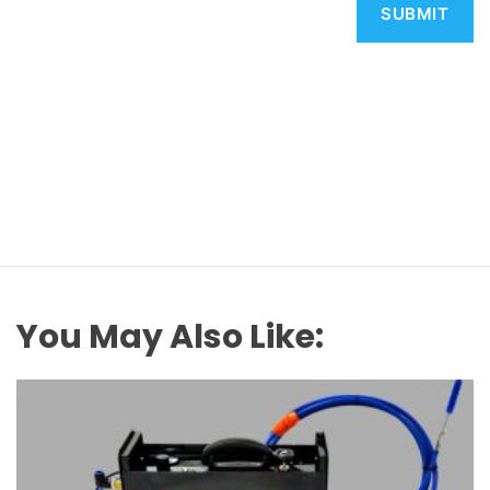
You May Also Like: