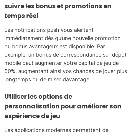
suivre les bonus et promotions en
temps réel
Les notifications push vous alertent
immédiatement dès qu’une nouvelle promotion
ou bonus avantageux est disponible. Par
exemple, un bonus de correspondance sur dépôt
mobile peut augmenter votre capital de jeu de
50%, augmentant ainsi vos chances de jouer plus
longtemps ou de miser davantage.
Utiliser les options de
personnalisation pour améliorer son
expérience de jeu
Les applications modernes permettent de