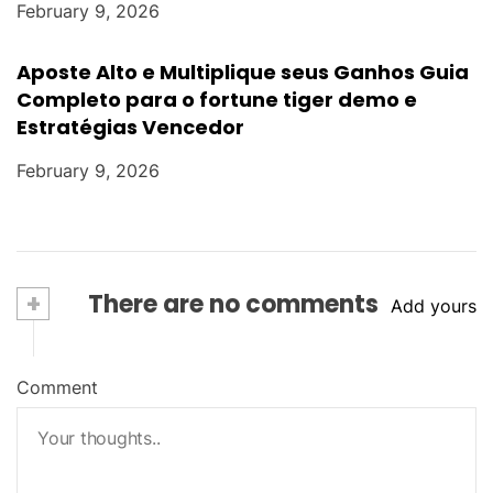
February 9, 2026
Aposte Alto e Multiplique seus Ganhos Guia
Completo para o fortune tiger demo e
Estratégias Vencedor
February 9, 2026
+
There are no comments
Add yours
Comment