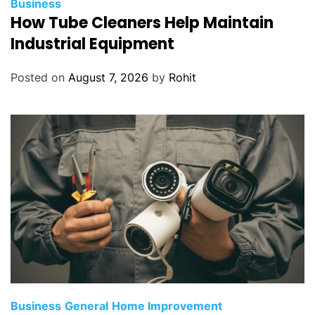
Business
How Tube Cleaners Help Maintain
Industrial Equipment
Posted on
August 7, 2026
by
Rohit
Business
General
Home Improvement