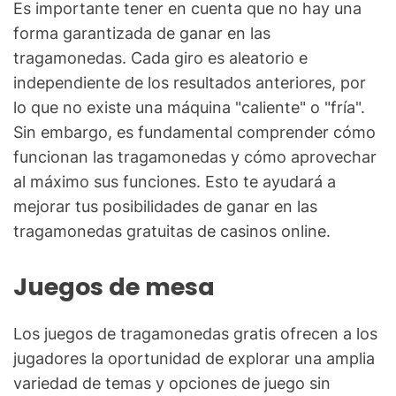
Es importante tener en cuenta que no hay una
forma garantizada de ganar en las
tragamonedas. Cada giro es aleatorio e
independiente de los resultados anteriores, por
lo que no existe una máquina "caliente" o "fría".
Sin embargo, es fundamental comprender cómo
funcionan las tragamonedas y cómo aprovechar
al máximo sus funciones. Esto te ayudará a
mejorar tus posibilidades de ganar en las
tragamonedas gratuitas de casinos online.
Juegos de mesa
Los juegos de tragamonedas gratis ofrecen a los
jugadores la oportunidad de explorar una amplia
variedad de temas y opciones de juego sin