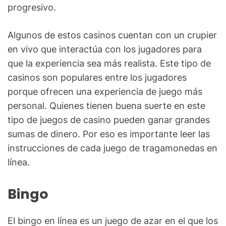
progresivo.
Algunos de estos casinos cuentan con un crupier
en vivo que interactúa con los jugadores para
que la experiencia sea más realista. Este tipo de
casinos son populares entre los jugadores
porque ofrecen una experiencia de juego más
personal. Quienes tienen buena suerte en este
tipo de juegos de casino pueden ganar grandes
sumas de dinero. Por eso es importante leer las
instrucciones de cada juego de tragamonedas en
línea.
Bingo
El bingo en línea es un juego de azar en el que los