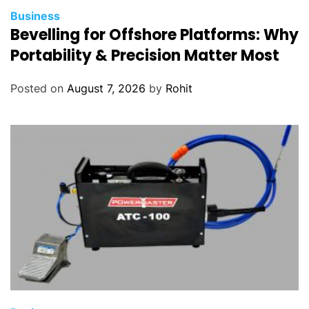
Business
Bevelling for Offshore Platforms: Why
Portability & Precision Matter Most
Posted on
August 7, 2026
by
Rohit