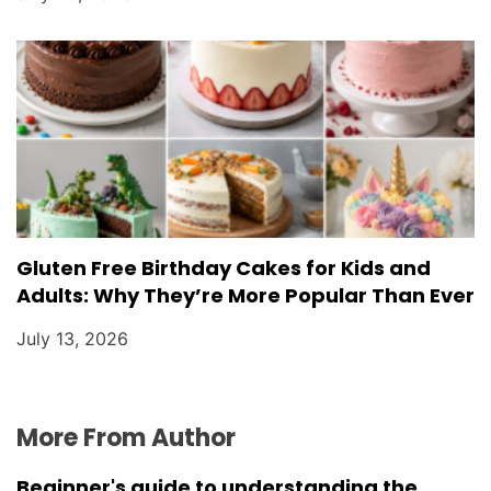
Gluten Free Birthday Cakes for Kids and
Adults: Why They’re More Popular Than Ever
July 13, 2026
More From Author
Beginner's guide to understanding the