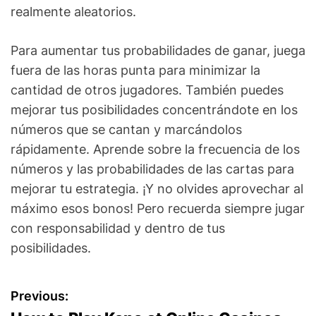
realmente aleatorios.
Para aumentar tus probabilidades de ganar, juega
fuera de las horas punta para minimizar la
cantidad de otros jugadores. También puedes
mejorar tus posibilidades concentrándote en los
números que se cantan y marcándolos
rápidamente. Aprende sobre la frecuencia de los
números y las probabilidades de las cartas para
mejorar tu estrategia. ¡Y no olvides aprovechar al
máximo esos bonos! Pero recuerda siempre jugar
con responsabilidad y dentro de tus
posibilidades.
P
Previous: